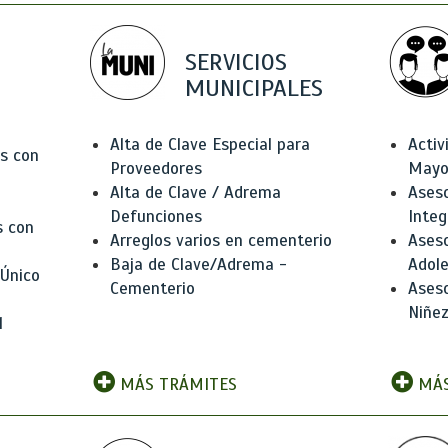
SERVICIOS
MUNICIPALES
Alta de Clave Especial para
Activ
as con
Proveedores
Mayo
Alta de Clave / Adrema
Aseso
Defunciones
Integ
s con
Arreglos varios en cementerio
Aseso
Baja de Clave/Adrema -
Adole
 Único
Cementerio
Aseso
Niñez
l
MÁS TRÁMITES
MÁS