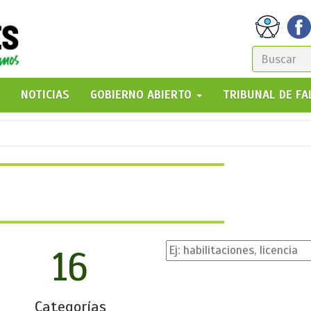
FORM
DE
GO!
NOTICIAS
GOBIERNO ABIERTO
TRIBUNAL DE F
BÚSQ
16
Categorías