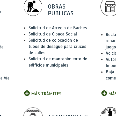
OBRAS
Y
PUBLICAS
Solicitud de Arreglo de Baches
Solicitud de Cloaca Social
r
Recla
Solicitud de colocación de
repar
tubos de desagüe para cruces
de
juego
de calles
Adici
Solicitud de mantenimiento de
Autol
edificios municipales
Impu
Baja 
a Vía
comer
MÁS TRÁMITES
MÁS