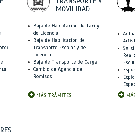
E
TRANSPORTE Y
MOVILIDAD
Baja de Habilitación de Taxi y
e
de Licencia
Actua
Baja de Habilitación de
Artís
otor
Transporte Escolar y de
Solic
n
Licencia
Reali
de
Baja de Transporte de Carga
Escul
nta
Cambio de Agencia de
Espec
Remises
Explo
Espec
MÁS TRÁMITES
MÁS
ARES