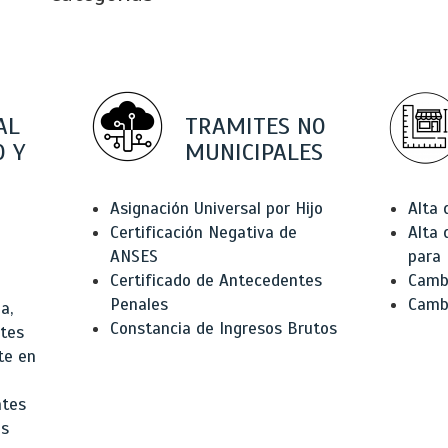
AL
TRAMITES NO
 Y
MUNICIPALES
Asignación Universal por Hijo
Alta
Certificación Negativa de
Alta
ANSES
para 
Certificado de Antecedentes
Cambi
Penales
Camb
a,
Constancia de Ingresos Brutos
ntes
te en
ntes
os