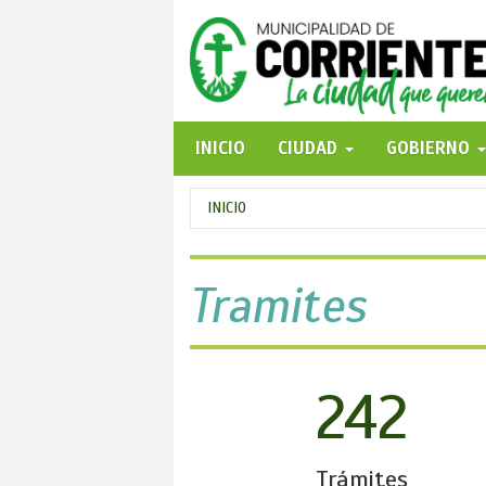
Pasar
al
contenido
principal
INICIO
CIUDAD
GOBIERNO
Se
INICIO
encuentra
usted
Tramites
aquí
242
Trámites