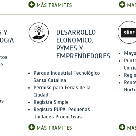
MÁS TRÁMITES
MÁS
 Y
DESARROLLO
OGíA
ECONOMICO,
PYMES Y
Mayo
EMPRENDEDORES
tos
Punt
de
Corri
Parque Industrial Tecnológico
Regis
Santa Catalina
Renov
Permiso para Ferias de la
Hurt
Ciudad
os
Registra Simple
Registro PUPA. Pequeñas
Unidades Productivas
MÁS TRÁMITES
MÁS