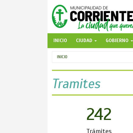
Pasar
al
contenido
principal
INICIO
CIUDAD
GOBIERNO
Se
INICIO
encuentra
usted
Tramites
aquí
242
Trámites