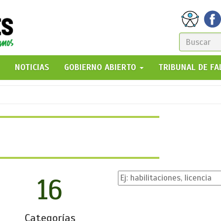
FORM
DE
GO!
NOTICIAS
GOBIERNO ABIERTO
TRIBUNAL DE F
BÚSQ
16
Categorías