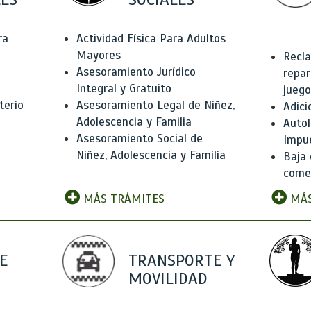
ra
Actividad Física Para Adultos
Mayores
Recla
Asesoramiento Jurídico
repar
Integral y Gratuito
juego
terio
Asesoramiento Legal de Niñez,
Adici
Adolescencia y Familia
Autol
Asesoramiento Social de
Impu
Niñez, Adolescencia y Familia
Baja 
comer
MÁS TRÁMITES
MÁS
E
TRANSPORTE Y
MOVILIDAD