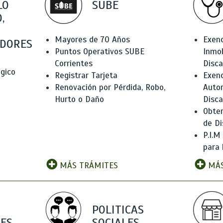
LO
SUBE
,
Mayores de 70 Años
Exen
DORES
Puntos Operativos SUBE
Inmob
Corrientes
Disc
ógico
Registrar Tarjeta
Exenc
Renovación por Pérdida, Robo,
Auto
Hurto o Daño
Disc
Obten
de Di
P.I.M
para 
MÁS TRÁMITES
MÁS
POLITICAS
ES
SOCIALES