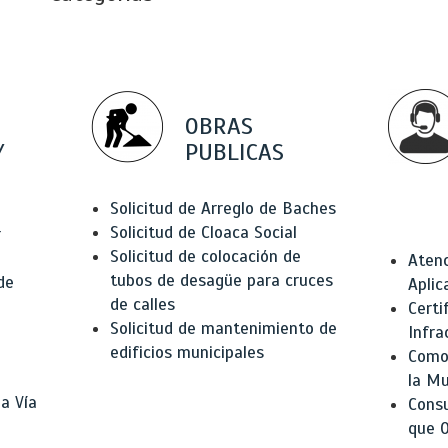
OBRAS
Y
PUBLICAS
Solicitud de Arreglo de Baches
Solicitud de Cloaca Social
r
Solicitud de colocación de
Atenc
tubos de desagüe para cruces
de
Aplic
de calles
Certi
Solicitud de mantenimiento de
Infra
edificios municipales
Como 
la Mu
a Vía
Consu
que O