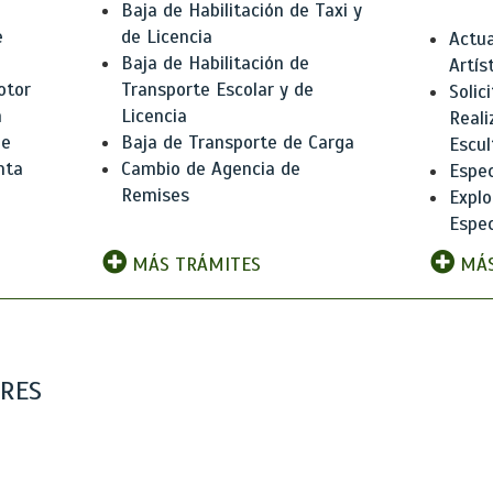
Baja de Habilitación de Taxi y
e
de Licencia
Actua
Baja de Habilitación de
Artís
otor
Transporte Escolar y de
Solic
n
Licencia
Reali
de
Baja de Transporte de Carga
Escul
nta
Cambio de Agencia de
Espec
Remises
Explo
Espec
MÁS TRÁMITES
MÁS
ARES