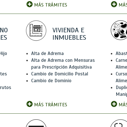
MÁS TRÁMITES
MÁS
 NO
VIVIENDA E
ES
INMUEBLES
Hijo
Alta de Adrema
Abas
Alta de Adrema con Mensuras
Carne
para Prescripción Adquisitiva
Alim
ntes
Cambio de Domicilio Postal
Curso
Cambio de Dominio
Alim
rutos
Dupli
Manip
MÁS TRÁMITES
MÁS