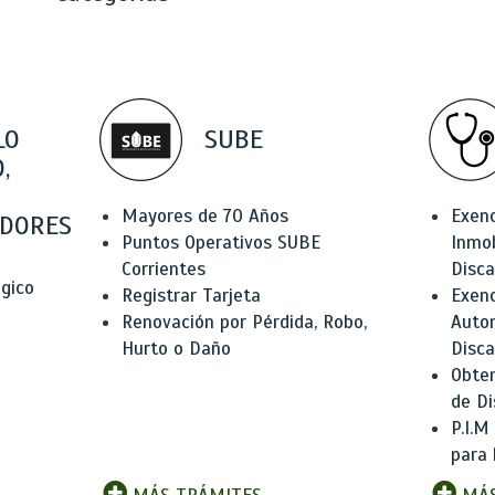
LO
SUBE
,
Mayores de 70 Años
Exen
DORES
Puntos Operativos SUBE
Inmob
Corrientes
Disc
ógico
Registrar Tarjeta
Exenc
Renovación por Pérdida, Robo,
Auto
Hurto o Daño
Disc
Obten
de Di
P.I.M
para 