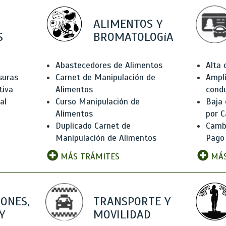
ALIMENTOS Y
S
BROMATOLOGíA
Abastecedores de Alimentos
Alta
suras
Carnet de Manipulación de
Ampli
tiva
Alimentos
condu
al
Curso Manipulación de
Baja
Alimentos
por C
Duplicado Carnet de
Camb
Manipulación de Alimentos
Pago
MÁS TRÁMITES
MÁS
IONES,
TRANSPORTE Y
Y
MOVILIDAD