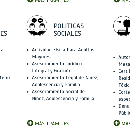
MÁS TRÁMITES
MÁS
POLITICAS
ES
SOCIALES
ra
Actividad Física Para Adultos
Mayores
Autor
Asesoramiento Jurídico
Mesas
Integral y Gratuito
Certi
terio
Asesoramiento Legal de Niñez,
Resid
Adolescencia y Familia
Tóxic
Asesoramiento Social de
Corte
Niñez, Adolescencia y Familia
espec
Denun
Públi
MÁS TRÁMITES
MÁS