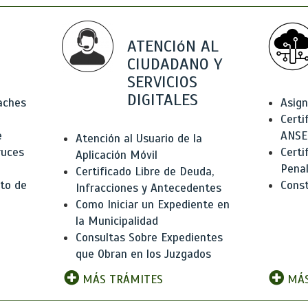
ATENCIóN AL
CIUDADANO Y
SERVICIOS
DIGITALES
Baches
Asign
Certi
e
ANSE
Atención al Usuario de la
ruces
Certi
Aplicación Móvil
Pena
Certificado Libre de Deuda,
to de
Const
Infracciones y Antecedentes
Como Iniciar un Expediente en
la Municipalidad
Consultas Sobre Expedientes
que Obran en los Juzgados
MÁS TRÁMITES
MÁS