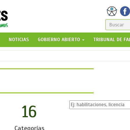
FORM
DE
GO!
NOTICIAS
GOBIERNO ABIERTO
TRIBUNAL DE F
BÚSQ
16
Categorías