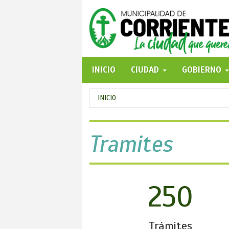
Pasar
al
contenido
principal
INICIO
CIUDAD
GOBIERNO
Se
INICIO
encuentra
usted
Tramites
aquí
250
Trámites