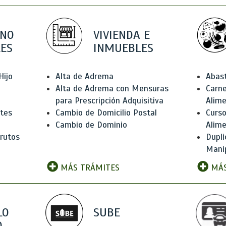
 NO
VIVIENDA E
ES
INMUEBLES
Hijo
Alta de Adrema
Abas
Alta de Adrema con Mensuras
Carne
para Prescripción Adquisitiva
Alim
ntes
Cambio de Domicilio Postal
Curso
Cambio de Dominio
Alim
rutos
Dupli
Manip
MÁS TRÁMITES
MÁS
LO
SUBE
,