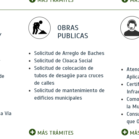
MÁS TRÁMITES
MÁS
OBRAS
Y
PUBLICAS
Solicitud de Arreglo de Baches
Solicitud de Cloaca Social
r
Solicitud de colocación de
Atenc
tubos de desagüe para cruces
de
Aplic
de calles
Certi
Solicitud de mantenimiento de
Infra
edificios municipales
Como 
la Mu
a Vía
Consu
que O
MÁS TRÁMITES
MÁS