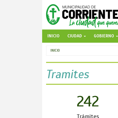
Pasar
al
contenido
principal
INICIO
CIUDAD
GOBIERNO
Se
INICIO
encuentra
usted
Tramites
aquí
242
Trámites