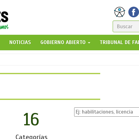
FORM
DE
GO!
NOTICIAS
GOBIERNO ABIERTO
TRIBUNAL DE F
BÚSQ
16
Categorías