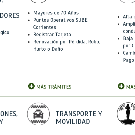
Mayores de 70 Años
DORES
Alta
Puntos Operativos SUBE
Ampli
Corrientes
condu
ógico
Registrar Tarjeta
Baja
Renovación por Pérdida, Robo,
por C
Hurto o Daño
Camb
Pago
MÁS TRÁMITES
MÁS
IONES,
TRANSPORTE Y
Y
MOVILIDAD