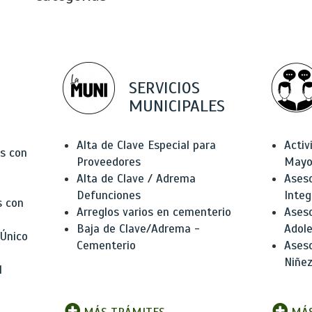
SERVICIOS
MUNICIPALES
Alta de Clave Especial para
Activ
as con
Proveedores
Mayo
Alta de Clave / Adrema
Aseso
Defunciones
Integ
s con
Arreglos varios en cementerio
Aseso
Baja de Clave/Adrema -
Adole
 Único
Cementerio
Aseso
Niñez
l