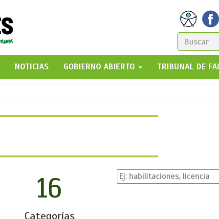
FORM
DE
GO!
NOTICIAS
GOBIERNO ABIERTO
TRIBUNAL DE F
BÚSQ
16
Categorías