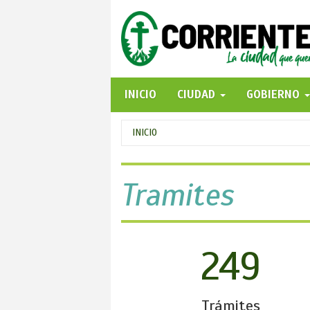
Pasar
al
contenido
principal
INICIO
CIUDAD
GOBIERNO
Se
INICIO
encuentra
usted
Tramites
aquí
249
Trámites