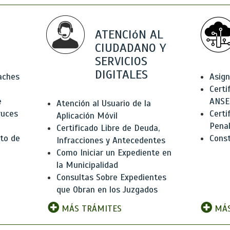
ATENCIóN AL
CIUDADANO Y
SERVICIOS
DIGITALES
Baches
Asign
Certi
e
ANSE
Atención al Usuario de la
ruces
Certi
Aplicación Móvil
Pena
Certificado Libre de Deuda,
to de
Const
Infracciones y Antecedentes
Como Iniciar un Expediente en
la Municipalidad
Consultas Sobre Expedientes
que Obran en los Juzgados
MÁS TRÁMITES
MÁS