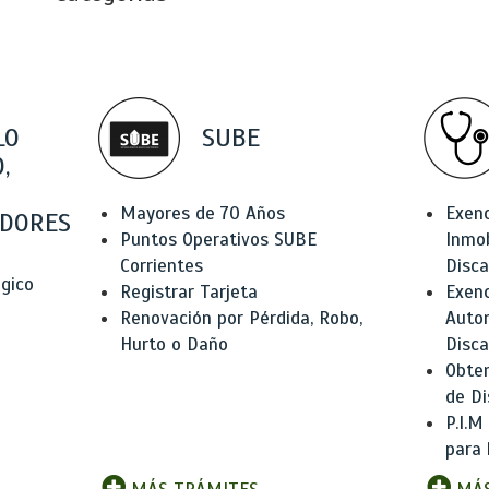
LO
SUBE
,
Mayores de 70 Años
Exen
DORES
Puntos Operativos SUBE
Inmob
Corrientes
Disc
ógico
Registrar Tarjeta
Exenc
Renovación por Pérdida, Robo,
Auto
Hurto o Daño
Disc
Obten
de Di
P.I.M
para 