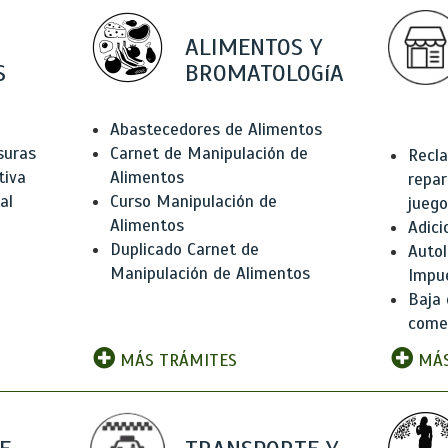
ALIMENTOS Y
S
BROMATOLOGíA
Abastecedores de Alimentos
suras
Carnet de Manipulación de
Recla
tiva
Alimentos
repar
al
Curso Manipulación de
juego
Alimentos
Adici
Duplicado Carnet de
Autol
Manipulación de Alimentos
Impu
Baja 
comer
MÁS TRÁMITES
MÁS