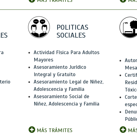
MÁS TRÁMITES
MÁS
POLITICAS
ES
SOCIALES
ra
Actividad Física Para Adultos
Mayores
Autor
Asesoramiento Jurídico
Mesas
Integral y Gratuito
Certi
terio
Asesoramiento Legal de Niñez,
Resid
Adolescencia y Familia
Tóxic
Asesoramiento Social de
Corte
Niñez, Adolescencia y Familia
espec
Denun
Públi
MÁS TRÁMITES
MÁS