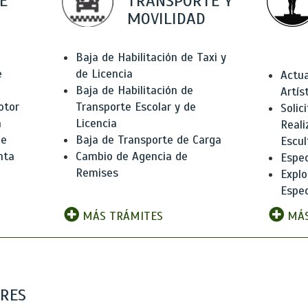
E
TRANSPORTE Y
MOVILIDAD
Baja de Habilitación de Taxi y
e
de Licencia
Actua
Baja de Habilitación de
Artís
otor
Transporte Escolar y de
Solic
n
Licencia
Reali
de
Baja de Transporte de Carga
Escul
nta
Cambio de Agencia de
Espec
Remises
Explo
Espec
MÁS TRÁMITES
MÁS
ARES