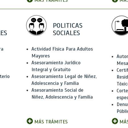
MÁS TRÁMITES
MÁS
POLITICAS
ES
SOCIALES
ra
Actividad Física Para Adultos
Mayores
Autor
Asesoramiento Jurídico
Mesas
Integral y Gratuito
Certi
terio
Asesoramiento Legal de Niñez,
Resid
Adolescencia y Familia
Tóxic
Asesoramiento Social de
Corte
Niñez, Adolescencia y Familia
espec
Denun
Públi
MÁS TRÁMITES
MÁS