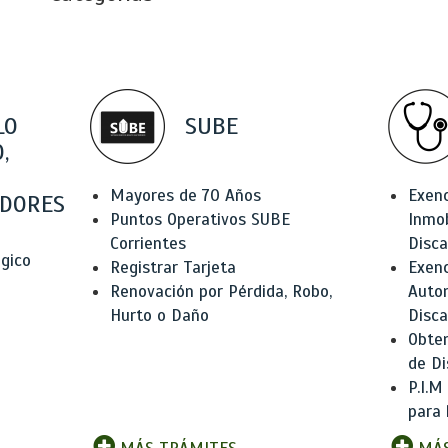
LO
SUBE
,
Mayores de 70 Años
Exen
DORES
Puntos Operativos SUBE
Inmob
Corrientes
Disc
ógico
Registrar Tarjeta
Exenc
Renovación por Pérdida, Robo,
Auto
Hurto o Daño
Disc
Obten
de Di
P.I.M
para 