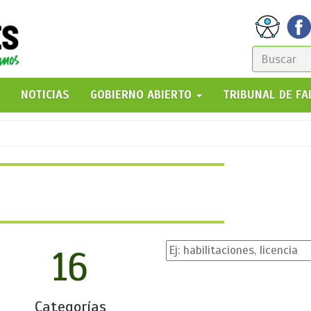
FORM
DE
GO!
NOTICIAS
GOBIERNO ABIERTO
TRIBUNAL DE F
BÚSQ
16
Categorías