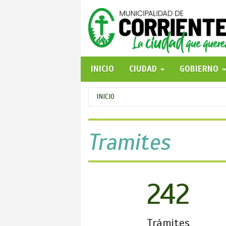
Pasar
al
contenido
principal
INICIO
CIUDAD
GOBIERNO
Se
INICIO
encuentra
usted
Tramites
aquí
242
Trámites