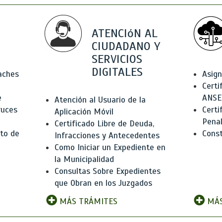
ATENCIóN AL
CIUDADANO Y
SERVICIOS
DIGITALES
Baches
Asign
Certi
e
ANSE
Atención al Usuario de la
ruces
Certi
Aplicación Móvil
Pena
Certificado Libre de Deuda,
to de
Const
Infracciones y Antecedentes
Como Iniciar un Expediente en
la Municipalidad
Consultas Sobre Expedientes
que Obran en los Juzgados
MÁS TRÁMITES
MÁS