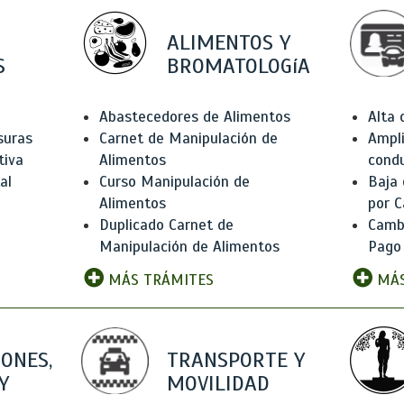
ALIMENTOS Y
S
BROMATOLOGíA
Abastecedores de Alimentos
Alta
suras
Carnet de Manipulación de
Ampli
tiva
Alimentos
condu
al
Curso Manipulación de
Baja
Alimentos
por C
Duplicado Carnet de
Camb
Manipulación de Alimentos
Pago
MÁS TRÁMITES
MÁS
IONES,
TRANSPORTE Y
Y
MOVILIDAD