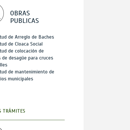
OBRAS
PUBLICAS
itud de Arreglo de Baches
itud de Cloaca Social
itud de colocación de
 de desagüe para cruces
lles
itud de mantenimiento de
cios municipales
 TRÁMITES