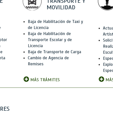
E
TRANSPORTE Y
MOVILIDAD
Baja de Habilitación de Taxi y
e
de Licencia
Actua
Baja de Habilitación de
Artís
otor
Transporte Escolar y de
Solic
n
Licencia
Reali
de
Baja de Transporte de Carga
Escul
nta
Cambio de Agencia de
Espec
Remises
Explo
Espec
MÁS TRÁMITES
MÁS
ARES