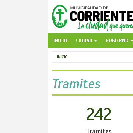
Pasar
al
contenido
principal
INICIO
CIUDAD
GOBIERNO
Se
INICIO
encuentra
usted
Tramites
aquí
242
Trámites