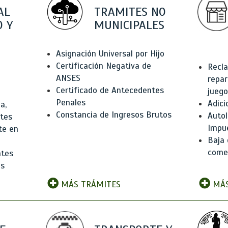
AL
TRAMITES NO
 Y
MUNICIPALES
Asignación Universal por Hijo
Certificación Negativa de
Recla
ANSES
repar
Certificado de Antecedentes
juego
Penales
Adici
a,
Constancia de Ingresos Brutos
Autol
ntes
Impu
te en
Baja 
comer
ntes
os
MÁS TRÁMITES
MÁS