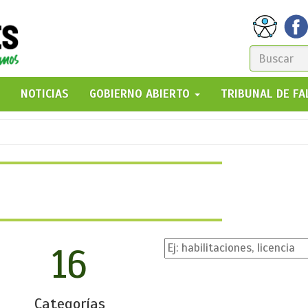
FORM
DE
GO!
NOTICIAS
GOBIERNO ABIERTO
TRIBUNAL DE F
BÚSQ
16
Categorías