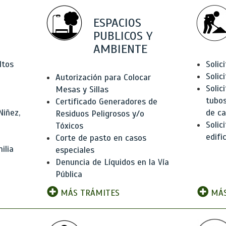
ESPACIOS
PUBLICOS Y
AMBIENTE
ltos
Solic
Solic
Autorización para Colocar
Solic
Mesas y Sillas
tubos
Certificado Generadores de
Niñez,
de ca
Residuos Peligrosos y/o
Solic
Tóxicos
edifi
Corte de pasto en casos
ilia
especiales
Denuncia de Líquidos en la Vía
Pública
MÁS TRÁMITES
MÁS