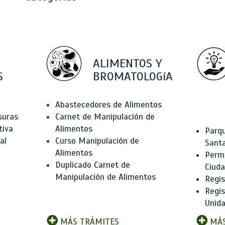
ALIMENTOS Y
S
BROMATOLOGíA
Abastecedores de Alimentos
suras
Carnet de Manipulación de
tiva
Alimentos
Parqu
al
Curso Manipulación de
Santa
Alimentos
Permi
Duplicado Carnet de
Ciud
Manipulación de Alimentos
Regis
Regi
Unida
MÁS TRÁMITES
MÁS