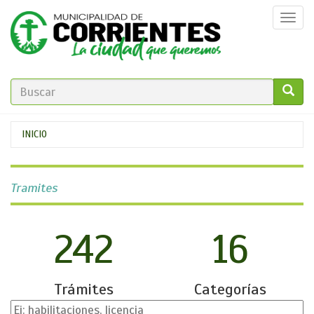
Pasar
Togg
al
navi
contenido
principal
FORMULARIO
DE
GO!
Se
INICIO
BÚSQUEDA
encuentra
usted
Tramites
aquí
242
16
Trámites
Categorías