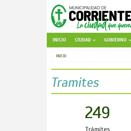
Pasar
al
contenido
principal
INICIO
CIUDAD
GOBIERNO
Se
INICIO
encuentra
usted
Tramites
aquí
249
Trámites