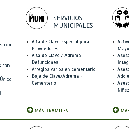
SERVICIOS
MUNICIPALES
Alta de Clave Especial para
Activ
as con
Proveedores
Mayo
Alta de Clave / Adrema
Aseso
Defunciones
Integ
s con
Arreglos varios en cementerio
Aseso
Baja de Clave/Adrema -
Adole
 Único
Cementerio
Aseso
Niñez
l
MÁS TRÁMITES
MÁS