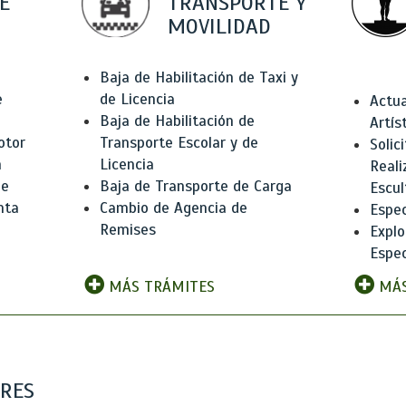
E
TRANSPORTE Y
MOVILIDAD
Baja de Habilitación de Taxi y
e
de Licencia
Actua
Baja de Habilitación de
Artís
otor
Transporte Escolar y de
Solic
n
Licencia
Reali
de
Baja de Transporte de Carga
Escul
nta
Cambio de Agencia de
Espec
Remises
Explo
Espec
MÁS TRÁMITES
MÁS
ARES