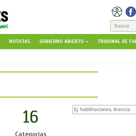
FORM
DE
GO!
NOTICIAS
GOBIERNO ABIERTO
TRIBUNAL DE F
BÚSQ
16
Categorías