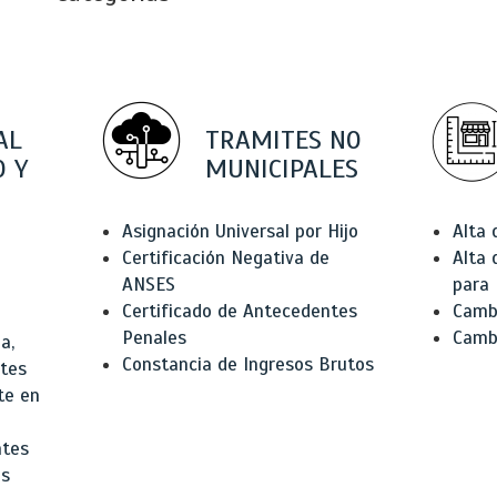
AL
TRAMITES NO
 Y
MUNICIPALES
Asignación Universal por Hijo
Alta
Certificación Negativa de
Alta
ANSES
para 
Certificado de Antecedentes
Cambi
Penales
Camb
a,
Constancia de Ingresos Brutos
ntes
te en
ntes
os