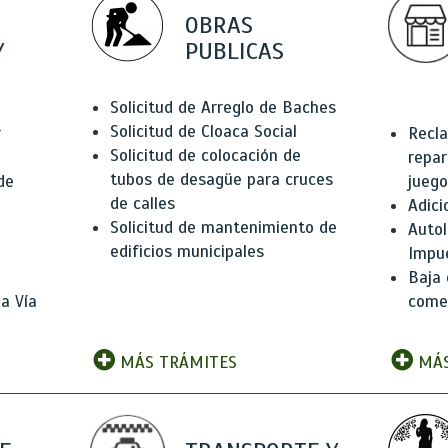
OBRAS
Y
PUBLICAS
Solicitud de Arreglo de Baches
Solicitud de Cloaca Social
r
Recla
Solicitud de colocación de
repar
tubos de desagüe para cruces
de
juego
de calles
Adici
Solicitud de mantenimiento de
Autol
edificios municipales
Impu
Baja 
a Vía
comer
MÁS TRÁMITES
MÁS