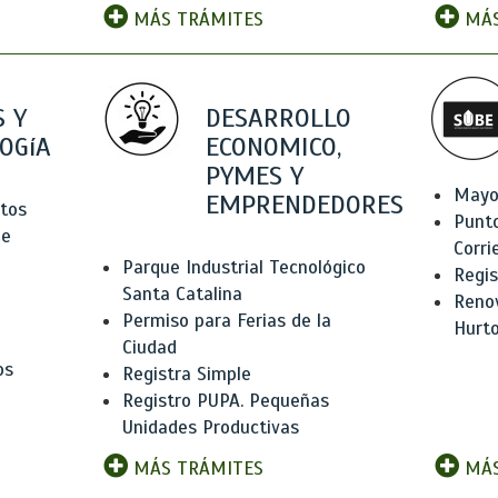
MÁS TRÁMITES
MÁS
 Y
DESARROLLO
OGíA
ECONOMICO,
PYMES Y
Mayo
EMPRENDEDORES
tos
Punt
de
Corri
Parque Industrial Tecnológico
Regis
Santa Catalina
Renov
Permiso para Ferias de la
Hurt
Ciudad
os
Registra Simple
Registro PUPA. Pequeñas
Unidades Productivas
MÁS TRÁMITES
MÁS