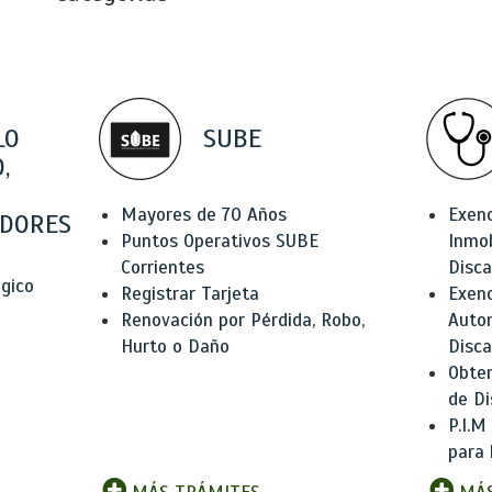
LO
SUBE
,
Mayores de 70 Años
Exen
DORES
Puntos Operativos SUBE
Inmob
Corrientes
Disc
ógico
Registrar Tarjeta
Exenc
Renovación por Pérdida, Robo,
Auto
Hurto o Daño
Disc
Obten
de Di
P.I.M
para 