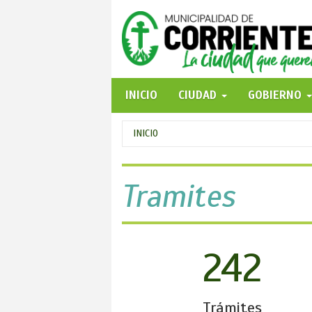
Pasar
al
contenido
principal
INICIO
CIUDAD
GOBIERNO
Se
INICIO
encuentra
usted
Tramites
aquí
242
Trámites