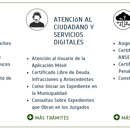
ATENCIóN AL
CIUDADANO Y
SERVICIOS
DIGITALES
Baches
Asign
Certi
e
ANSE
Atención al Usuario de la
ruces
Certi
Aplicación Móvil
Pena
Certificado Libre de Deuda,
to de
Const
Infracciones y Antecedentes
Como Iniciar un Expediente en
la Municipalidad
Consultas Sobre Expedientes
que Obran en los Juzgados
MÁS TRÁMITES
MÁS