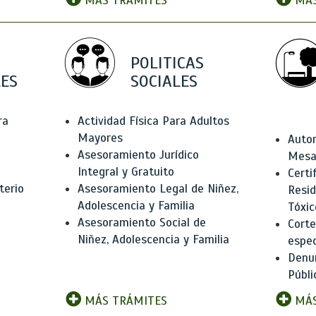
MÁS TRÁMITES
MÁS
POLITICAS
ES
SOCIALES
ra
Actividad Física Para Adultos
Mayores
Autor
Asesoramiento Jurídico
Mesas
Integral y Gratuito
Certi
terio
Asesoramiento Legal de Niñez,
Resid
Adolescencia y Familia
Tóxic
Asesoramiento Social de
Corte
Niñez, Adolescencia y Familia
espec
Denun
Públi
MÁS TRÁMITES
MÁS