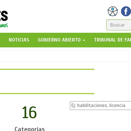
FORM
DE
GO!
NOTICIAS
GOBIERNO ABIERTO
TRIBUNAL DE F
BÚSQ
16
Categorías