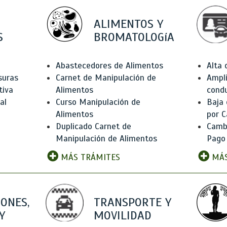
ALIMENTOS Y
S
BROMATOLOGíA
Abastecedores de Alimentos
Alta
suras
Carnet de Manipulación de
Ampli
tiva
Alimentos
condu
al
Curso Manipulación de
Baja
Alimentos
por C
Duplicado Carnet de
Camb
Manipulación de Alimentos
Pago
MÁS TRÁMITES
MÁS
IONES,
TRANSPORTE Y
Y
MOVILIDAD