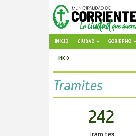
Pasar
al
contenido
principal
INICIO
CIUDAD
GOBIERNO
Se
INICIO
encuentra
usted
Tramites
aquí
242
Trámites