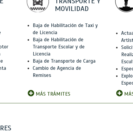
E
TRANSPORTE Y
MOVILIDAD
Baja de Habilitación de Taxi y
e
de Licencia
Actua
Baja de Habilitación de
Artís
otor
Transporte Escolar y de
Solic
n
Licencia
Reali
de
Baja de Transporte de Carga
Escul
nta
Cambio de Agencia de
Espec
Remises
Explo
Espec
MÁS TRÁMITES
MÁS
ARES