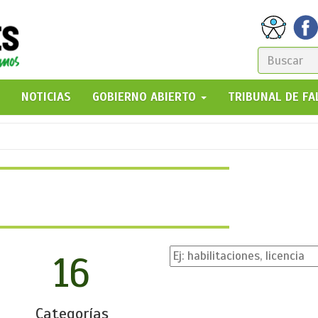
FORM
DE
GO!
NOTICIAS
GOBIERNO ABIERTO
TRIBUNAL DE F
BÚSQ
16
Categorías