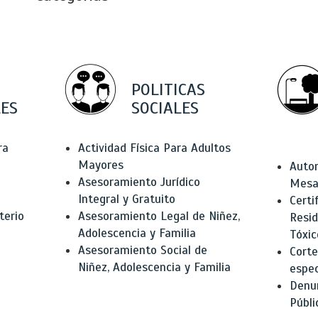
POLITICAS
ES
SOCIALES
ra
Actividad Física Para Adultos
Mayores
Autor
Asesoramiento Jurídico
Mesas
Integral y Gratuito
Certi
terio
Asesoramiento Legal de Niñez,
Resid
Adolescencia y Familia
Tóxic
Asesoramiento Social de
Corte
Niñez, Adolescencia y Familia
espec
Denun
Públi