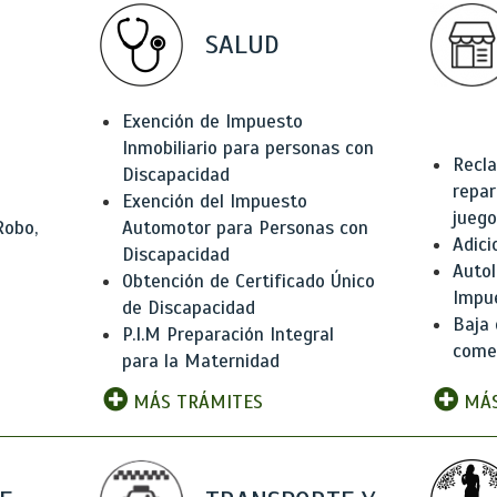
SALUD
Exención de Impuesto
Inmobiliario para personas con
Recla
Discapacidad
repar
Exención del Impuesto
juego
Robo,
Automotor para Personas con
Adici
Discapacidad
Autol
Obtención de Certificado Único
Impu
de Discapacidad
Baja 
P.I.M Preparación Integral
comer
para la Maternidad
MÁS TRÁMITES
MÁS