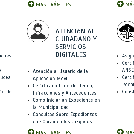
MÁS TRÁMITES
MÁS
ATENCIóN AL
CIUDADANO Y
SERVICIOS
DIGITALES
Baches
Asign
Certi
e
ANSE
Atención al Usuario de la
ruces
Certi
Aplicación Móvil
Pena
Certificado Libre de Deuda,
to de
Const
Infracciones y Antecedentes
Como Iniciar un Expediente en
la Municipalidad
Consultas Sobre Expedientes
que Obran en los Juzgados
MÁS TRÁMITES
MÁS