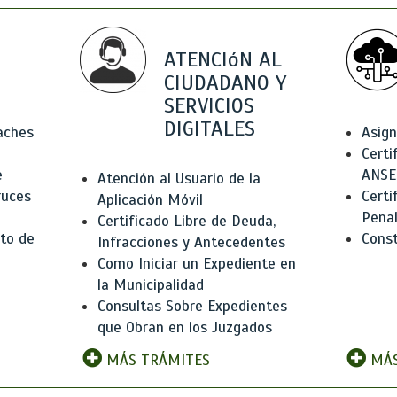
ATENCIóN AL
CIUDADANO Y
SERVICIOS
DIGITALES
Baches
Asign
Certi
e
ANSE
Atención al Usuario de la
ruces
Certi
Aplicación Móvil
Pena
Certificado Libre de Deuda,
to de
Const
Infracciones y Antecedentes
Como Iniciar un Expediente en
la Municipalidad
Consultas Sobre Expedientes
que Obran en los Juzgados
MÁS TRÁMITES
MÁS