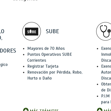
LO
SUBE
,
Mayores de 70 Años
Exen
DORES
Puntos Operativos SUBE
Inmob
Corrientes
Disc
ógico
Registrar Tarjeta
Exenc
Renovación por Pérdida, Robo,
Auto
Hurto o Daño
Disc
Obten
de Di
P.I.M
para 