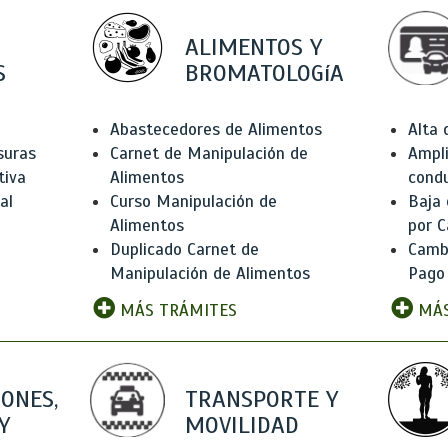
ALIMENTOS Y
S
BROMATOLOGíA
Abastecedores de Alimentos
Alta
suras
Carnet de Manipulación de
Ampli
tiva
Alimentos
condu
al
Curso Manipulación de
Baja
Alimentos
por C
Duplicado Carnet de
Camb
Manipulación de Alimentos
Pago
MÁS TRÁMITES
MÁS
IONES,
TRANSPORTE Y
Y
MOVILIDAD