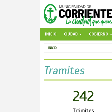
Pasar
al
contenido
principal
INICIO
CIUDAD
GOBIERNO
Se
INICIO
encuentra
usted
Tramites
aquí
242
Trámites