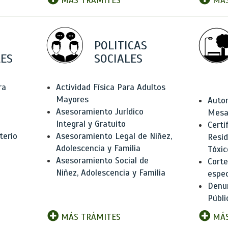
MÁS TRÁMITES
MÁS
POLITICAS
ES
SOCIALES
ra
Actividad Física Para Adultos
Mayores
Autor
Asesoramiento Jurídico
Mesas
Integral y Gratuito
Certi
terio
Asesoramiento Legal de Niñez,
Resid
Adolescencia y Familia
Tóxic
Asesoramiento Social de
Corte
Niñez, Adolescencia y Familia
espec
Denun
Públi
MÁS TRÁMITES
MÁS