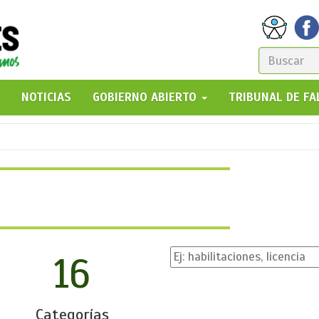
FORM
DE
GO!
NOTICIAS
GOBIERNO ABIERTO
TRIBUNAL DE F
BÚSQ
16
Categorías