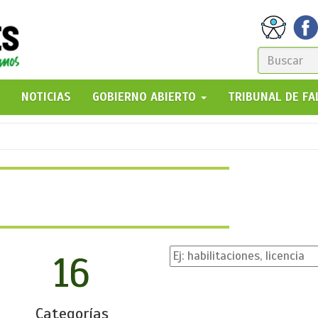
FORM
DE
GO!
NOTICIAS
GOBIERNO ABIERTO
TRIBUNAL DE F
BÚSQ
16
Categorías