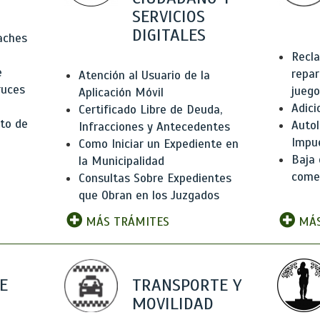
SERVICIOS
DIGITALES
Baches
Recla
e
repar
Atención al Usuario de la
ruces
juego
Aplicación Móvil
Adici
Certificado Libre de Deuda,
to de
Autol
Infracciones y Antecedentes
Impu
Como Iniciar un Expediente en
Baja 
la Municipalidad
comer
Consultas Sobre Expedientes
que Obran en los Juzgados
MÁS TRÁMITES
MÁS
E
TRANSPORTE Y
MOVILIDAD