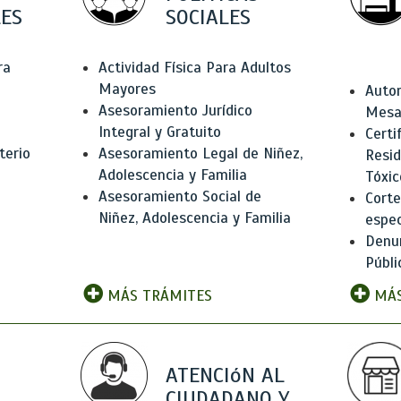
ES
SOCIALES
ra
Actividad Física Para Adultos
Mayores
Autor
Asesoramiento Jurídico
Mesas
Integral y Gratuito
Certi
terio
Asesoramiento Legal de Niñez,
Resid
Adolescencia y Familia
Tóxic
Asesoramiento Social de
Corte
Niñez, Adolescencia y Familia
espec
Denun
Públi
MÁS TRÁMITES
MÁS
ATENCIóN AL
CIUDADANO Y