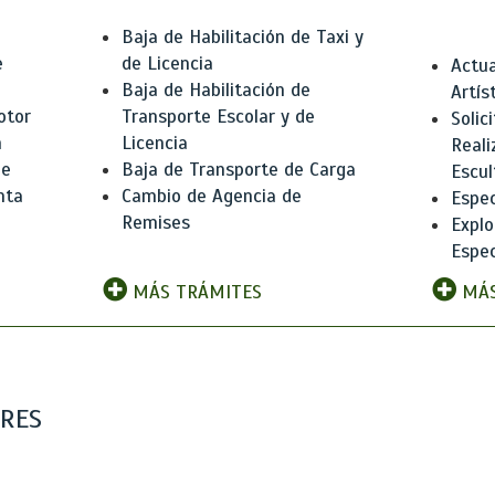
Baja de Habilitación de Taxi y
e
de Licencia
Actua
Baja de Habilitación de
Artís
otor
Transporte Escolar y de
Solic
n
Licencia
Reali
de
Baja de Transporte de Carga
Escul
nta
Cambio de Agencia de
Espec
Remises
Explo
Espec
MÁS TRÁMITES
MÁS
ARES