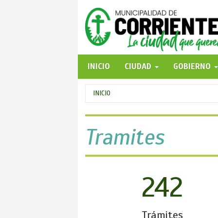
Pasar
al
contenido
principal
INICIO
CIUDAD
GOBIERNO
Se
INICIO
encuentra
usted
Tramites
aquí
242
Trámites