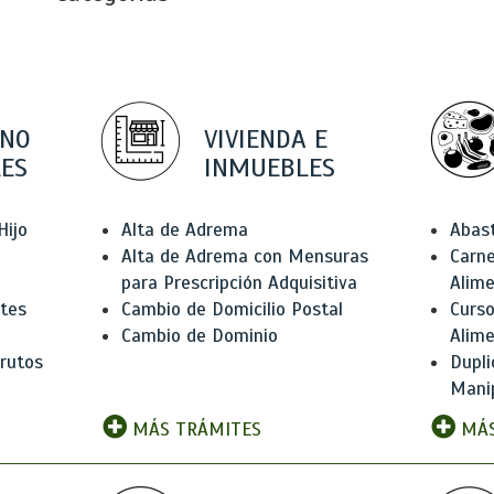
 NO
VIVIENDA E
ES
INMUEBLES
Hijo
Alta de Adrema
Abas
Alta de Adrema con Mensuras
Carne
para Prescripción Adquisitiva
Alim
ntes
Cambio de Domicilio Postal
Curso
Cambio de Dominio
Alim
rutos
Dupli
Manip
MÁS TRÁMITES
MÁS