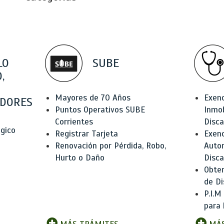
LO
SUBE
,
Mayores de 70 Años
Exen
DORES
Puntos Operativos SUBE
Inmob
Corrientes
Disc
ógico
Registrar Tarjeta
Exenc
Renovación por Pérdida, Robo,
Auto
Hurto o Daño
Disc
Obten
de Di
P.I.M
para 