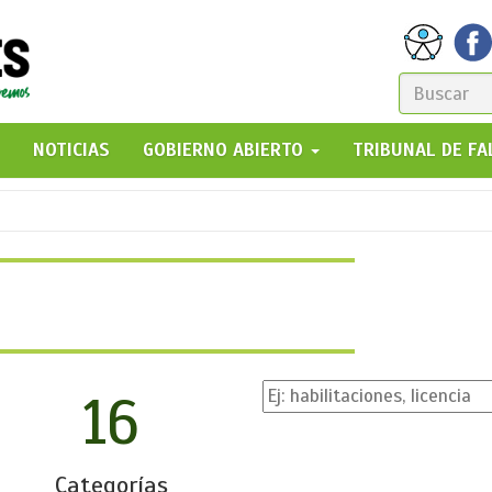
FORM
DE
GO!
NOTICIAS
GOBIERNO ABIERTO
TRIBUNAL DE F
BÚSQ
16
Categorías