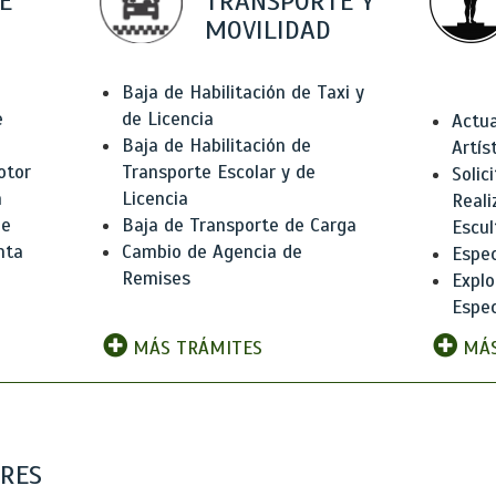
E
TRANSPORTE Y
MOVILIDAD
Baja de Habilitación de Taxi y
e
de Licencia
Actua
Baja de Habilitación de
Artís
otor
Transporte Escolar y de
Solic
n
Licencia
Reali
de
Baja de Transporte de Carga
Escul
nta
Cambio de Agencia de
Espec
Remises
Explo
Espec
MÁS TRÁMITES
MÁS
ARES