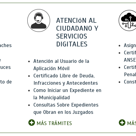
ATENCIóN AL
CIUDADANO Y
SERVICIOS
DIGITALES
Baches
Asign
Certi
e
ANSE
Atención al Usuario de la
ruces
Certi
Aplicación Móvil
Pena
Certificado Libre de Deuda,
to de
Const
Infracciones y Antecedentes
Como Iniciar un Expediente en
la Municipalidad
Consultas Sobre Expedientes
que Obran en los Juzgados
MÁS TRÁMITES
MÁS