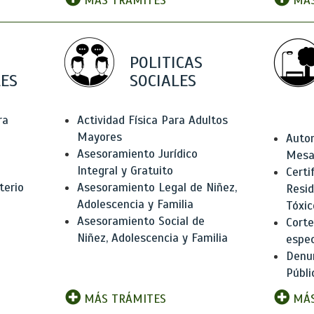
MÁS TRÁMITES
MÁS
POLITICAS
ES
SOCIALES
ra
Actividad Física Para Adultos
Mayores
Autor
Asesoramiento Jurídico
Mesas
Integral y Gratuito
Certi
terio
Asesoramiento Legal de Niñez,
Resid
Adolescencia y Familia
Tóxic
Asesoramiento Social de
Corte
Niñez, Adolescencia y Familia
espec
Denun
Públi
MÁS TRÁMITES
MÁS