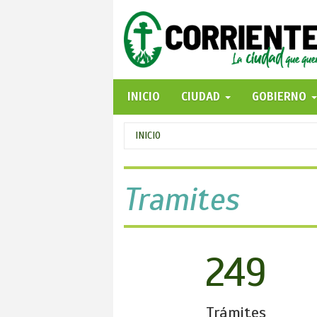
Pasar
al
contenido
principal
INICIO
CIUDAD
GOBIERNO
Se
INICIO
encuentra
usted
Tramites
aquí
249
Trámites