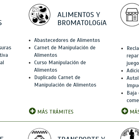
ALIMENTOS Y
S
BROMATOLOGíA
Abastecedores de Alimentos
suras
Carnet de Manipulación de
Recla
tiva
Alimentos
repar
al
Curso Manipulación de
juego
Alimentos
Adici
Duplicado Carnet de
Autol
Manipulación de Alimentos
Impu
Baja 
comer
MÁS TRÁMITES
MÁS