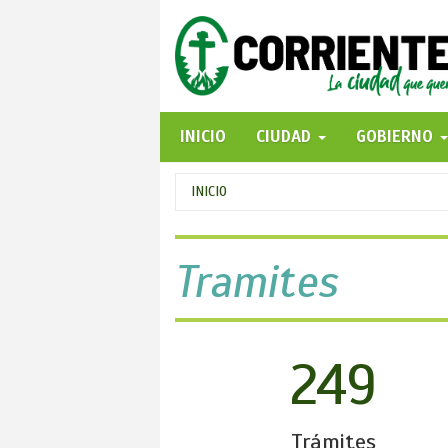
Pasar
al
contenido
principal
INICIO
CIUDAD
GOBIERNO
Se
INICIO
encuentra
usted
Tramites
aquí
249
Trámites