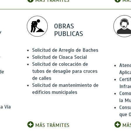
MÁS TRÁMITES
MÁS
OBRAS
Y
PUBLICAS
Solicitud de Arreglo de Baches
Solicitud de Cloaca Social
r
Solicitud de colocación de
Atenc
tubos de desagüe para cruces
de
Aplic
de calles
Certi
Solicitud de mantenimiento de
Infra
edificios municipales
Como 
la Mu
a Vía
Consu
que O
MÁS TRÁMITES
MÁS