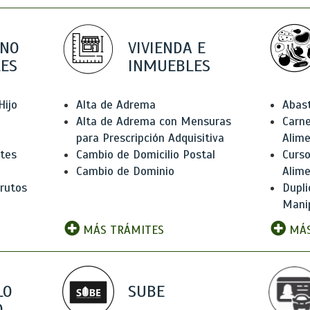
 NO
VIVIENDA E
ES
INMUEBLES
Hijo
Alta de Adrema
Abas
Alta de Adrema con Mensuras
Carne
para Prescripción Adquisitiva
Alim
ntes
Cambio de Domicilio Postal
Curso
Cambio de Dominio
Alim
rutos
Dupli
Manip
MÁS TRÁMITES
MÁS
LO
SUBE
,