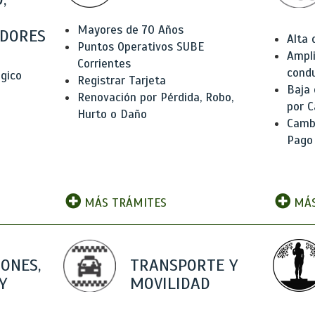
Mayores de 70 Años
DORES
Alta
Puntos Operativos SUBE
Ampli
Corrientes
condu
ógico
Registrar Tarjeta
Baja
Renovación por Pérdida, Robo,
por C
Hurto o Daño
Camb
Pago
MÁS TRÁMITES
MÁS
IONES,
TRANSPORTE Y
Y
MOVILIDAD