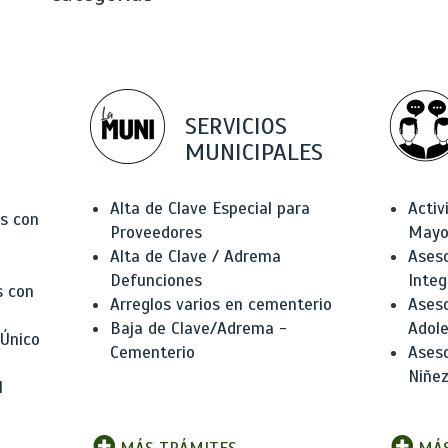
SERVICIOS
MUNICIPALES
Alta de Clave Especial para
Activ
as con
Proveedores
Mayo
Alta de Clave / Adrema
Aseso
Defunciones
Integ
s con
Arreglos varios en cementerio
Aseso
Baja de Clave/Adrema -
Adole
 Único
Cementerio
Aseso
Niñez
l