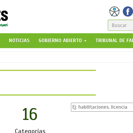
FORM
DE
GO!
NOTICIAS
GOBIERNO ABIERTO
TRIBUNAL DE F
BÚSQ
16
Categorías