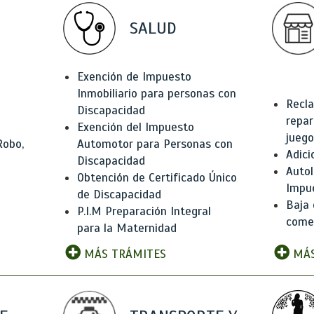
SALUD
Exención de Impuesto
Inmobiliario para personas con
Recla
Discapacidad
repar
Exención del Impuesto
juego
Robo,
Automotor para Personas con
Adici
Discapacidad
Autol
Obtención de Certificado Único
Impu
de Discapacidad
Baja 
P.I.M Preparación Integral
comer
para la Maternidad
MÁS TRÁMITES
MÁS