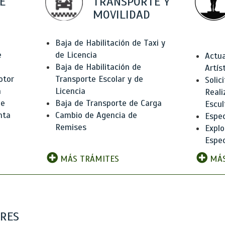
E
TRANSPORTE Y
MOVILIDAD
Baja de Habilitación de Taxi y
e
de Licencia
Actua
Baja de Habilitación de
Artís
otor
Transporte Escolar y de
Solic
n
Licencia
Reali
de
Baja de Transporte de Carga
Escul
nta
Cambio de Agencia de
Espec
Remises
Explo
Espec
MÁS TRÁMITES
MÁS
ARES