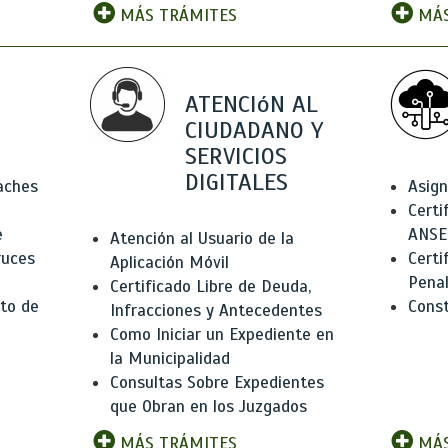
MÁS TRÁMITES
MÁS
ATENCIóN AL
CIUDADANO Y
SERVICIOS
DIGITALES
Baches
Asign
Certi
e
ANSE
Atención al Usuario de la
ruces
Certi
Aplicación Móvil
Pena
Certificado Libre de Deuda,
to de
Const
Infracciones y Antecedentes
Como Iniciar un Expediente en
la Municipalidad
Consultas Sobre Expedientes
que Obran en los Juzgados
MÁS TRÁMITES
MÁS