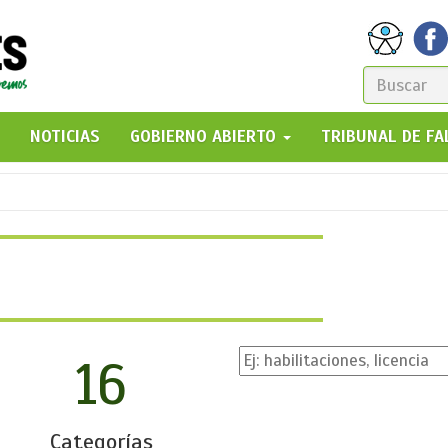
FORM
DE
GO!
NOTICIAS
GOBIERNO ABIERTO
TRIBUNAL DE F
BÚSQ
16
Categorías