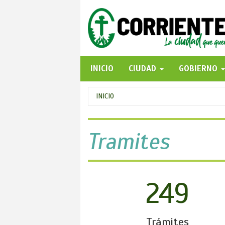
Pasar
al
contenido
principal
INICIO
CIUDAD
GOBIERNO
Se
INICIO
encuentra
usted
Tramites
aquí
249
Trámites