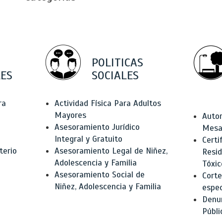
POLITICAS
ES
SOCIALES
ra
Actividad Física Para Adultos
Mayores
Autor
Asesoramiento Jurídico
Mesas
Integral y Gratuito
Certi
terio
Asesoramiento Legal de Niñez,
Resid
Adolescencia y Familia
Tóxic
Asesoramiento Social de
Corte
Niñez, Adolescencia y Familia
espec
Denun
Públi