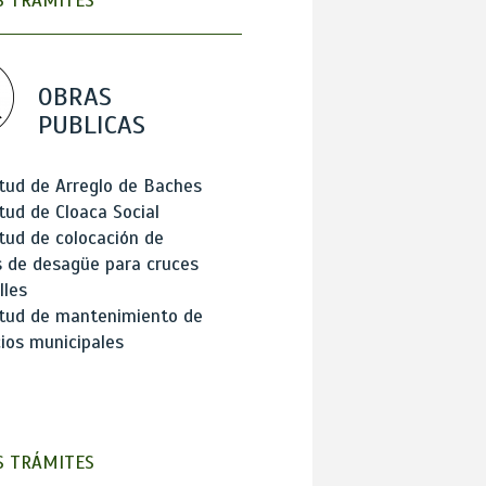
 TRÁMITES
OBRAS
PUBLICAS
itud de Arreglo de Baches
itud de Cloaca Social
itud de colocación de
 de desagüe para cruces
lles
itud de mantenimiento de
cios municipales
 TRÁMITES