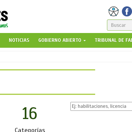
FORM
DE
GO!
NOTICIAS
GOBIERNO ABIERTO
TRIBUNAL DE F
BÚSQ
16
Categorías