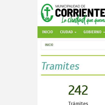
Pasar
al
contenido
principal
INICIO
CIUDAD
GOBIERNO
Se
INICIO
encuentra
usted
Tramites
aquí
242
Trámites