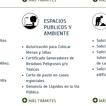
MÁS TRÁMITES
MÁS
ESPACIOS
PUBLICOS Y
AMBIENTE
ltos
Solic
Solic
Autorización para Colocar
Solic
Mesas y Sillas
tubos
Certificado Generadores de
Niñez,
de ca
Residuos Peligrosos y/o
Solic
Tóxicos
edifi
Corte de pasto en casos
ilia
especiales
Denuncia de Líquidos en la Vía
Pública
MÁS TRÁMITES
MÁS