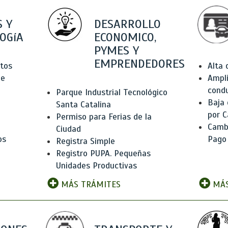
 Y
DESARROLLO
OGíA
ECONOMICO,
PYMES Y
EMPRENDEDORES
tos
Alta
de
Ampli
condu
Parque Industrial Tecnológico
Baja
Santa Catalina
por C
Permiso para Ferias de la
Camb
Ciudad
os
Pago
Registra Simple
Registro PUPA. Pequeñas
Unidades Productivas
MÁS TRÁMITES
MÁS