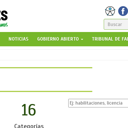
FORM
DE
GO!
NOTICIAS
GOBIERNO ABIERTO
TRIBUNAL DE F
BÚSQ
16
Categorías