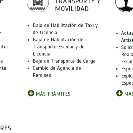
E
TRANSPORTE Y
MOVILIDAD
Baja de Habilitación de Taxi y
e
de Licencia
Actua
Baja de Habilitación de
Artís
otor
Transporte Escolar y de
Solic
n
Licencia
Reali
de
Baja de Transporte de Carga
Escul
nta
Cambio de Agencia de
Espec
Remises
Explo
Espec
MÁS TRÁMITES
MÁS
ARES