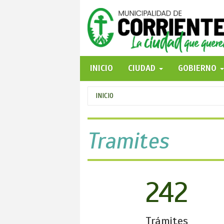
Pasar
al
contenido
principal
INICIO
CIUDAD
GOBIERNO
Se
INICIO
encuentra
usted
Tramites
aquí
242
Trámites