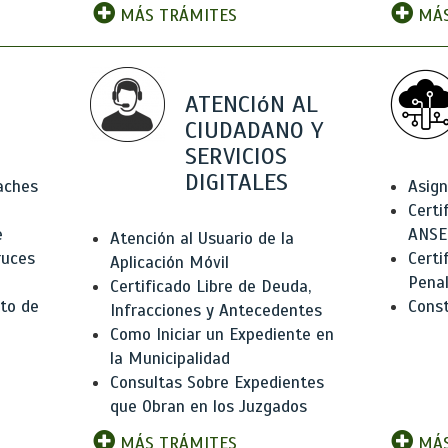
MÁS TRÁMITES
MÁS
ATENCIóN AL
CIUDADANO Y
SERVICIOS
DIGITALES
Baches
Asign
Certi
e
ANSE
Atención al Usuario de la
ruces
Certi
Aplicación Móvil
Pena
Certificado Libre de Deuda,
to de
Const
Infracciones y Antecedentes
Como Iniciar un Expediente en
la Municipalidad
Consultas Sobre Expedientes
que Obran en los Juzgados
MÁS TRÁMITES
MÁS