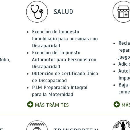
SALUD
Exención de Impuesto
Inmobiliario para personas con
Recla
Discapacidad
repar
Exención del Impuesto
juego
Robo,
Automotor para Personas con
Adici
Discapacidad
Autol
Obtención de Certificado Único
Impu
de Discapacidad
Baja 
P.I.M Preparación Integral
comer
para la Maternidad
MÁS TRÁMITES
MÁS