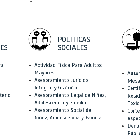
POLITICAS
ES
SOCIALES
ra
Actividad Física Para Adultos
Mayores
Autor
Asesoramiento Jurídico
Mesas
Integral y Gratuito
Certi
terio
Asesoramiento Legal de Niñez,
Resid
Adolescencia y Familia
Tóxic
Asesoramiento Social de
Corte
Niñez, Adolescencia y Familia
espec
Denun
Públi