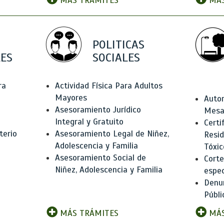
MÁS TRÁMITES
MÁS
POLITICAS
ES
SOCIALES
ra
Actividad Física Para Adultos
Mayores
Autor
Asesoramiento Jurídico
Mesas
Integral y Gratuito
Certi
terio
Asesoramiento Legal de Niñez,
Resid
Adolescencia y Familia
Tóxic
Asesoramiento Social de
Corte
Niñez, Adolescencia y Familia
espec
Denun
Públi
MÁS TRÁMITES
MÁS