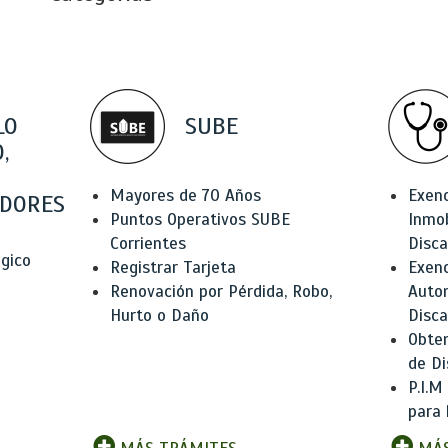
LO
SUBE
,
Mayores de 70 Años
Exen
DORES
Puntos Operativos SUBE
Inmob
Corrientes
Disc
ógico
Registrar Tarjeta
Exenc
Renovación por Pérdida, Robo,
Auto
Hurto o Daño
Disc
Obten
de Di
P.I.M
para 