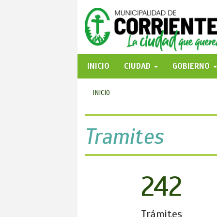
Pasar
al
contenido
principal
INICIO
CIUDAD
GOBIERNO
Se
INICIO
encuentra
usted
Tramites
aquí
242
Trámites