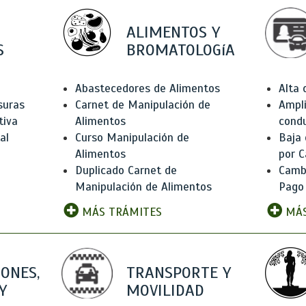
ALIMENTOS Y
S
BROMATOLOGíA
Abastecedores de Alimentos
Alta
suras
Carnet de Manipulación de
Ampli
tiva
Alimentos
condu
al
Curso Manipulación de
Baja
Alimentos
por C
Duplicado Carnet de
Camb
Manipulación de Alimentos
Pago
MÁS TRÁMITES
MÁS
IONES,
TRANSPORTE Y
Y
MOVILIDAD