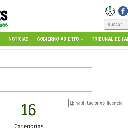
FORM
DE
GO!
NOTICIAS
GOBIERNO ABIERTO
TRIBUNAL DE F
BÚSQ
16
Categorías