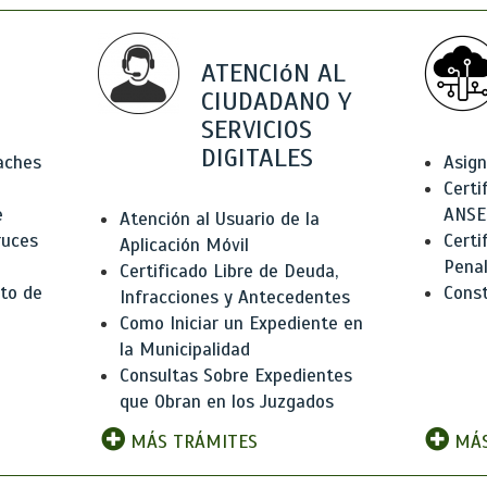
ATENCIóN AL
CIUDADANO Y
SERVICIOS
DIGITALES
Baches
Asign
Certi
e
ANSE
Atención al Usuario de la
ruces
Certi
Aplicación Móvil
Pena
Certificado Libre de Deuda,
to de
Const
Infracciones y Antecedentes
Como Iniciar un Expediente en
la Municipalidad
Consultas Sobre Expedientes
que Obran en los Juzgados
MÁS TRÁMITES
MÁS