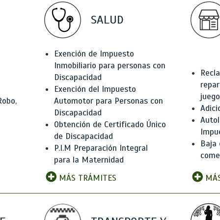
SALUD
Exención de Impuesto
Inmobiliario para personas con
Recla
Discapacidad
repar
Exención del Impuesto
juego
Robo,
Automotor para Personas con
Adici
Discapacidad
Autol
Obtención de Certificado Único
Impu
de Discapacidad
Baja 
P.I.M Preparación Integral
comer
para la Maternidad
MÁS TRÁMITES
MÁS