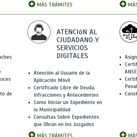
MÁS TRÁMITES
MÁS
ATENCIóN AL
CIUDADANO Y
SERVICIOS
DIGITALES
Baches
Asign
Certi
e
ANSE
Atención al Usuario de la
ruces
Certi
Aplicación Móvil
Pena
Certificado Libre de Deuda,
to de
Const
Infracciones y Antecedentes
Como Iniciar un Expediente en
la Municipalidad
Consultas Sobre Expedientes
que Obran en los Juzgados
MÁS TRÁMITES
MÁS