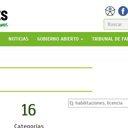
FORM
DE
GO!
NOTICIAS
GOBIERNO ABIERTO
TRIBUNAL DE F
BÚSQ
16
Categorías