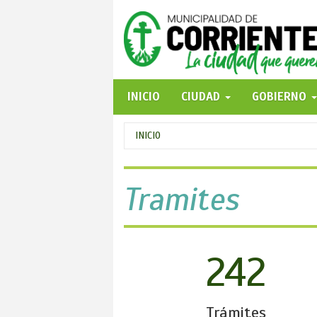
Pasar
al
contenido
principal
INICIO
CIUDAD
GOBIERNO
Se
INICIO
encuentra
usted
Tramites
aquí
242
Trámites