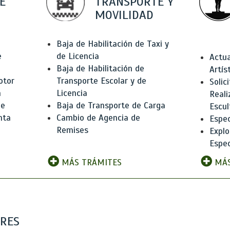
E
TRANSPORTE Y
MOVILIDAD
Baja de Habilitación de Taxi y
e
de Licencia
Actua
Baja de Habilitación de
Artís
otor
Transporte Escolar y de
Solic
n
Licencia
Reali
de
Baja de Transporte de Carga
Escul
nta
Cambio de Agencia de
Espec
Remises
Explo
Espec
MÁS TRÁMITES
MÁS
ARES