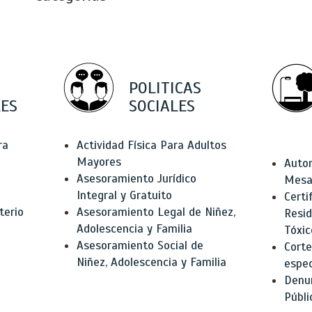
POLITICAS
ES
SOCIALES
ra
Actividad Física Para Adultos
Mayores
Autor
Asesoramiento Jurídico
Mesas
Integral y Gratuito
Certi
terio
Asesoramiento Legal de Niñez,
Resid
Adolescencia y Familia
Tóxic
Asesoramiento Social de
Corte
Niñez, Adolescencia y Familia
espec
Denun
Públi