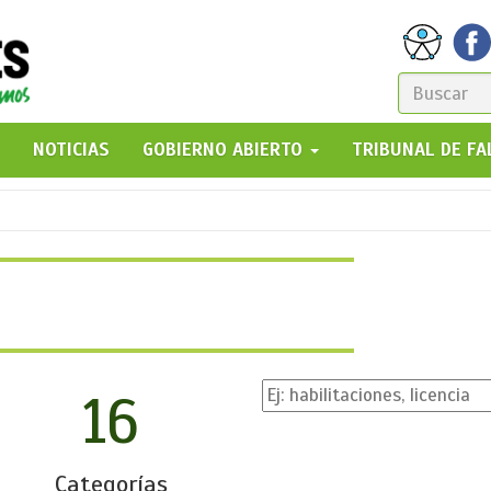
FORM
DE
GO!
NOTICIAS
GOBIERNO ABIERTO
TRIBUNAL DE F
BÚSQ
16
Categorías