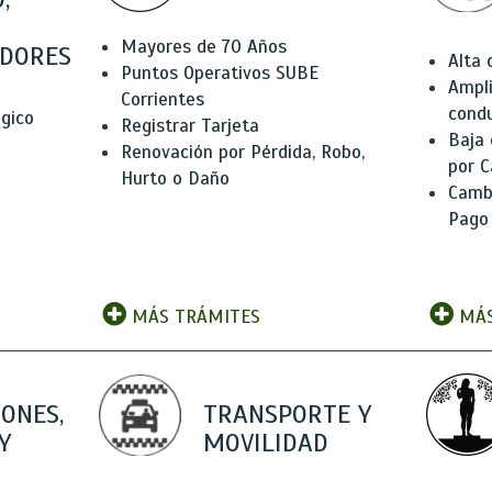
Mayores de 70 Años
DORES
Alta
Puntos Operativos SUBE
Ampli
Corrientes
condu
ógico
Registrar Tarjeta
Baja
Renovación por Pérdida, Robo,
por C
Hurto o Daño
Camb
Pago
MÁS TRÁMITES
MÁS
IONES,
TRANSPORTE Y
Y
MOVILIDAD