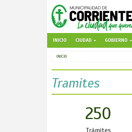
Pasar
al
contenido
principal
INICIO
CIUDAD
GOBIERNO
Se
INICIO
encuentra
usted
Tramites
aquí
250
Trámites