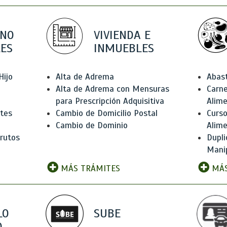
 NO
VIVIENDA E
ES
INMUEBLES
Hijo
Alta de Adrema
Abas
Alta de Adrema con Mensuras
Carne
para Prescripción Adquisitiva
Alim
ntes
Cambio de Domicilio Postal
Curso
Cambio de Dominio
Alim
rutos
Dupli
Manip
MÁS TRÁMITES
MÁS
LO
SUBE
,