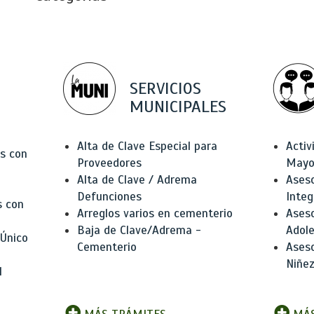
SERVICIOS
MUNICIPALES
Alta de Clave Especial para
Activ
as con
Proveedores
Mayo
Alta de Clave / Adrema
Aseso
Defunciones
Integ
s con
Arreglos varios en cementerio
Aseso
Baja de Clave/Adrema -
Adole
 Único
Cementerio
Aseso
Niñez
l