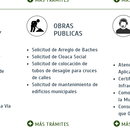
MÁS TRÁMITES
MÁS
OBRAS
Y
PUBLICAS
Solicitud de Arreglo de Baches
Solicitud de Cloaca Social
r
Solicitud de colocación de
Atenc
tubos de desagüe para cruces
de
Aplic
de calles
Certi
Solicitud de mantenimiento de
Infra
edificios municipales
Como 
la Mu
a Vía
Consu
que O
MÁS TRÁMITES
MÁS