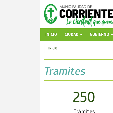
Pasar
al
contenido
principal
INICIO
CIUDAD
GOBIERNO
Se
INICIO
encuentra
usted
Tramites
aquí
250
Trámites