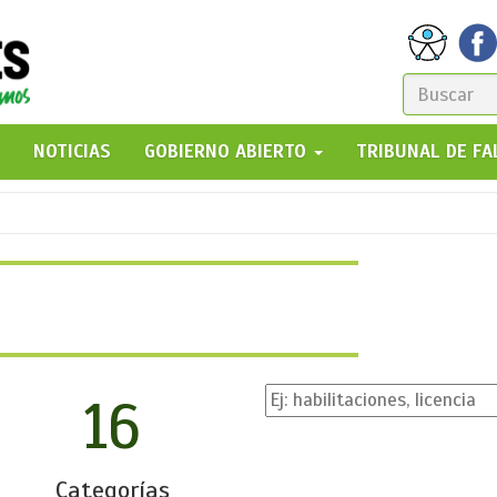
FORM
DE
GO!
NOTICIAS
GOBIERNO ABIERTO
TRIBUNAL DE F
BÚSQ
16
Categorías