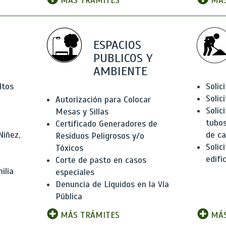
MÁS TRÁMITES
MÁS
ESPACIOS
PUBLICOS Y
AMBIENTE
ltos
Solic
Solic
Autorización para Colocar
Solic
Mesas y Sillas
tubos
Certificado Generadores de
Niñez,
de ca
Residuos Peligrosos y/o
Solic
Tóxicos
edifi
Corte de pasto en casos
ilia
especiales
Denuncia de Líquidos en la Vía
Pública
MÁS TRÁMITES
MÁS