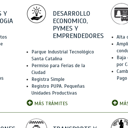
 Y
DESARROLLO
OGíA
ECONOMICO,
PYMES Y
EMPRENDEDORES
tos
Alta
de
Ampli
condu
Parque Industrial Tecnológico
Baja
Santa Catalina
por C
Permiso para Ferias de la
Camb
Ciudad
os
Pago
Registra Simple
Registro PUPA. Pequeñas
Unidades Productivas
MÁS TRÁMITES
MÁS