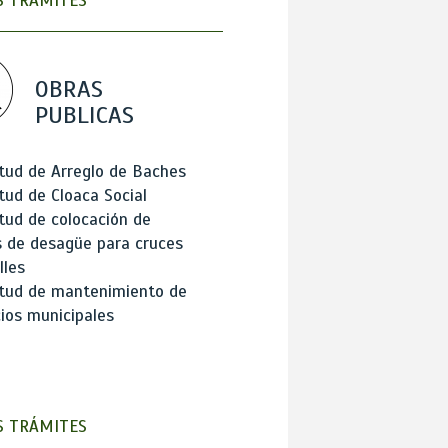
 TRÁMITES
OBRAS
PUBLICAS
itud de Arreglo de Baches
itud de Cloaca Social
itud de colocación de
 de desagüe para cruces
lles
itud de mantenimiento de
cios municipales
 TRÁMITES