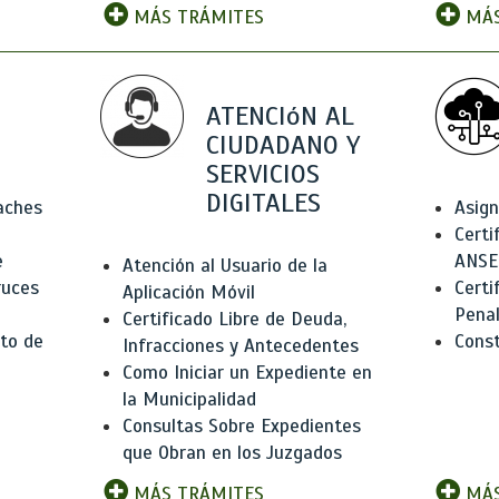
MÁS TRÁMITES
MÁS
ATENCIóN AL
CIUDADANO Y
SERVICIOS
DIGITALES
Baches
Asign
Certi
e
ANSE
Atención al Usuario de la
ruces
Certi
Aplicación Móvil
Pena
Certificado Libre de Deuda,
to de
Const
Infracciones y Antecedentes
Como Iniciar un Expediente en
la Municipalidad
Consultas Sobre Expedientes
que Obran en los Juzgados
MÁS TRÁMITES
MÁS