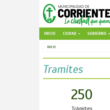
Pasar
al
contenido
principal
INICIO
CIUDAD
GOBIERNO
Se
INICIO
encuentra
usted
Tramites
aquí
250
Trámites