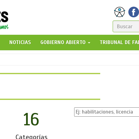
FORM
DE
GO!
NOTICIAS
GOBIERNO ABIERTO
TRIBUNAL DE F
BÚSQ
16
Categorías