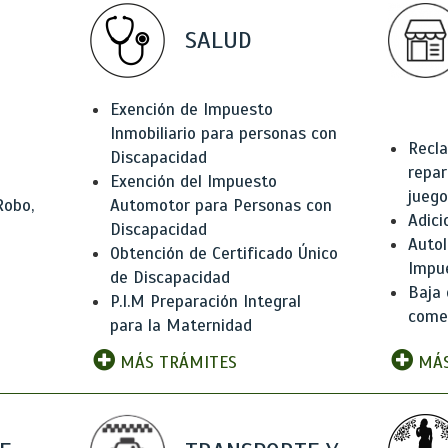
SALUD
Exención de Impuesto
Inmobiliario para personas con
Recla
Discapacidad
repar
Exención del Impuesto
juego
Robo,
Automotor para Personas con
Adici
Discapacidad
Autol
Obtención de Certificado Único
Impu
de Discapacidad
Baja 
P.I.M Preparación Integral
comer
para la Maternidad
MÁS TRÁMITES
MÁS