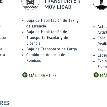
E
TRANSPORTE Y
MOVILIDAD
Baja de Habilitación de Taxi y
e
de Licencia
Actua
Baja de Habilitación de
Artís
otor
Transporte Escolar y de
Solic
n
Licencia
Reali
de
Baja de Transporte de Carga
Escul
nta
Cambio de Agencia de
Espec
Remises
Explo
Espec
MÁS TRÁMITES
MÁS
ARES