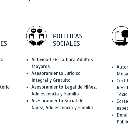
POLITICAS
ES
SOCIALES
ra
Actividad Física Para Adultos
Mayores
Autor
Asesoramiento Jurídico
Mesas
Integral y Gratuito
Certi
terio
Asesoramiento Legal de Niñez,
Resid
Adolescencia y Familia
Tóxic
Asesoramiento Social de
Corte
Niñez, Adolescencia y Familia
espec
Denun
Públi