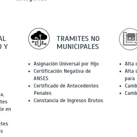
AL
TRAMITES NO
 Y
MUNICIPALES
Asignación Universal por Hijo
Alta
Certificación Negativa de
Alta
ANSES
para 
Certificado de Antecedentes
Cambi
Penales
Camb
a,
Constancia de Ingresos Brutos
ntes
te en
ntes
os