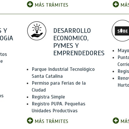
MÁS TRÁMITES
MÁS
 Y
DESARROLLO
OGíA
ECONOMICO,
PYMES Y
Mayo
EMPRENDEDORES
tos
Punt
de
Corri
Parque Industrial Tecnológico
Regis
Santa Catalina
Renov
Permiso para Ferias de la
Hurt
Ciudad
os
Registra Simple
Registro PUPA. Pequeñas
Unidades Productivas
MÁS TRÁMITES
MÁS