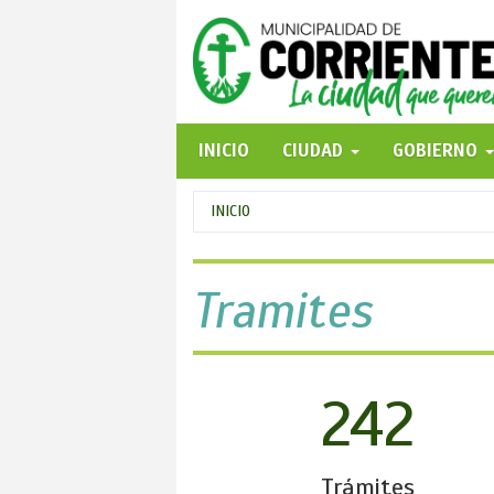
Pasar
al
contenido
principal
INICIO
CIUDAD
GOBIERNO
Se
INICIO
encuentra
usted
Tramites
aquí
242
Trámites