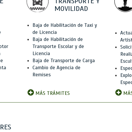
E
TRANSPORTE Y
MOVILIDAD
Baja de Habilitación de Taxi y
e
de Licencia
Actua
Baja de Habilitación de
Artís
otor
Transporte Escolar y de
Solic
n
Licencia
Reali
de
Baja de Transporte de Carga
Escul
nta
Cambio de Agencia de
Espec
Remises
Explo
Espec
MÁS TRÁMITES
MÁS
ARES