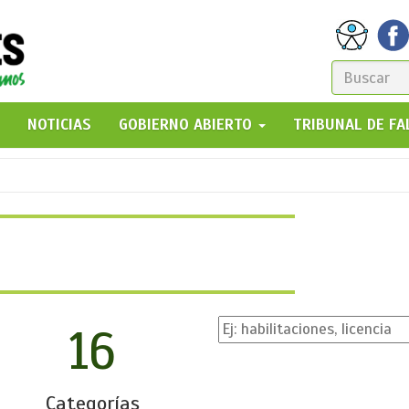
FORM
DE
GO!
NOTICIAS
GOBIERNO ABIERTO
TRIBUNAL DE F
BÚSQ
16
Categorías