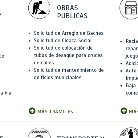
OBRAS
Y
PUBLICAS
Solicitud de Arreglo de Baches
Solicitud de Cloaca Social
r
Recla
Solicitud de colocación de
repar
tubos de desagüe para cruces
de
juego
de calles
Adici
Solicitud de mantenimiento de
Autol
edificios municipales
Impu
Baja 
a Vía
comer
MÁS TRÁMITES
MÁS