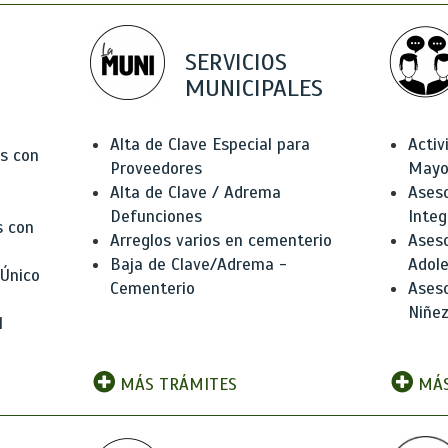
SERVICIOS
MUNICIPALES
Alta de Clave Especial para
Activ
as con
Proveedores
Mayo
Alta de Clave / Adrema
Aseso
Defunciones
Integ
s con
Arreglos varios en cementerio
Aseso
Baja de Clave/Adrema -
Adole
 Único
Cementerio
Aseso
Niñez
l
MÁS TRÁMITES
MÁS