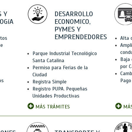
 Y
DESARROLLO
OGíA
ECONOMICO,
PYMES Y
EMPRENDEDORES
tos
Alta
de
Ampli
condu
Parque Industrial Tecnológico
Baja
Santa Catalina
por C
Permiso para Ferias de la
Camb
Ciudad
os
Pago
Registra Simple
Registro PUPA. Pequeñas
Unidades Productivas
MÁS TRÁMITES
MÁS