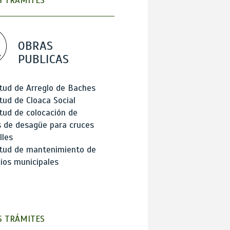
 TRÁMITES
OBRAS
PUBLICAS
itud de Arreglo de Baches
itud de Cloaca Social
itud de colocación de
 de desagüe para cruces
lles
itud de mantenimiento de
cios municipales
 TRÁMITES