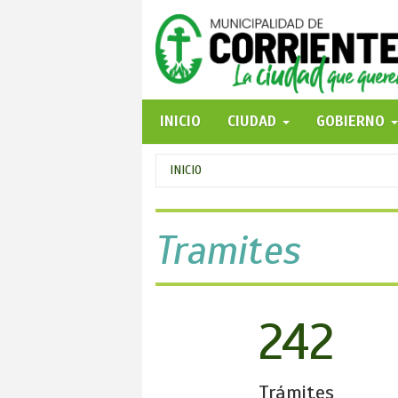
Pasar
al
contenido
principal
INICIO
CIUDAD
GOBIERNO
Se
INICIO
encuentra
usted
Tramites
aquí
242
Trámites