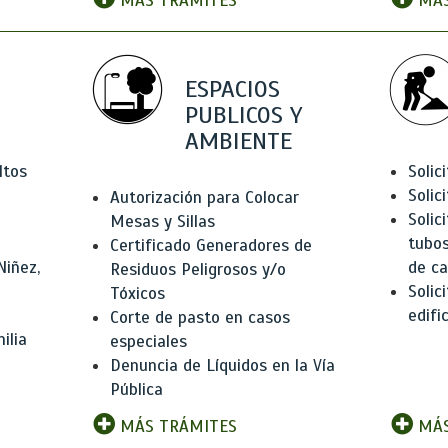
MÁS TRÁMITES
MÁS
ESPACIOS
PUBLICOS Y
AMBIENTE
ltos
Solic
Solic
Autorización para Colocar
Solic
Mesas y Sillas
tubos
Certificado Generadores de
Niñez,
de ca
Residuos Peligrosos y/o
Solic
Tóxicos
edifi
Corte de pasto en casos
ilia
especiales
Denuncia de Líquidos en la Vía
Pública
MÁS TRÁMITES
MÁS