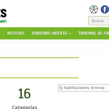
FORM
DE
GO!
NOTICIAS
GOBIERNO ABIERTO
TRIBUNAL DE F
BÚSQ
16
Categorías