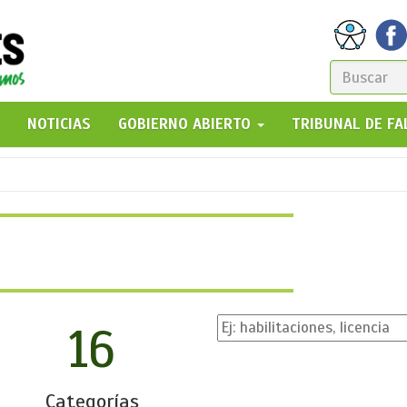
FORM
DE
GO!
NOTICIAS
GOBIERNO ABIERTO
TRIBUNAL DE F
BÚSQ
16
Categorías