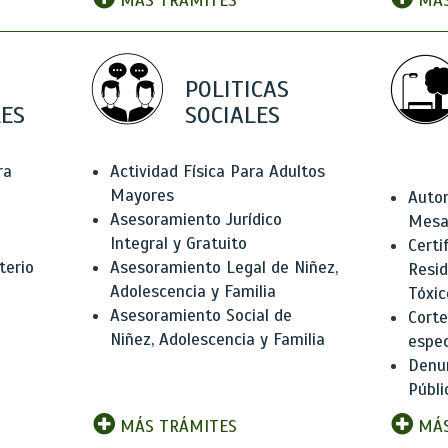
MÁS TRÁMITES
MÁS
POLITICAS
ES
SOCIALES
ra
Actividad Física Para Adultos
Mayores
Autor
Asesoramiento Jurídico
Mesas
Integral y Gratuito
Certi
terio
Asesoramiento Legal de Niñez,
Resid
Adolescencia y Familia
Tóxic
Asesoramiento Social de
Corte
Niñez, Adolescencia y Familia
espec
Denun
Públi
MÁS TRÁMITES
MÁS