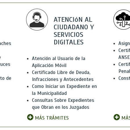
ATENCIóN AL
CIUDADANO Y
SERVICIOS
DIGITALES
Baches
Asign
Certi
e
ANSE
Atención al Usuario de la
ruces
Certi
Aplicación Móvil
Pena
Certificado Libre de Deuda,
to de
Const
Infracciones y Antecedentes
Como Iniciar un Expediente en
la Municipalidad
Consultas Sobre Expedientes
que Obran en los Juzgados
MÁS TRÁMITES
MÁS