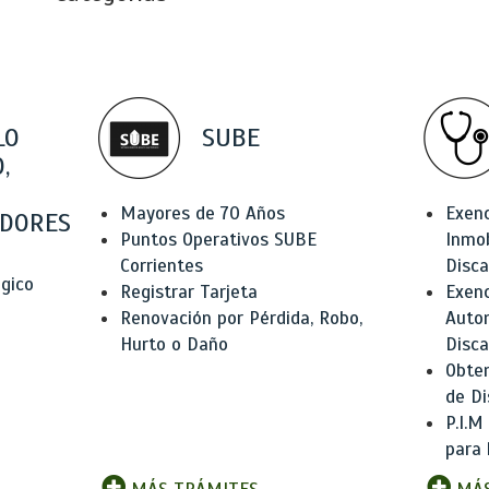
LO
SUBE
,
Mayores de 70 Años
Exen
DORES
Puntos Operativos SUBE
Inmob
Corrientes
Disc
ógico
Registrar Tarjeta
Exenc
Renovación por Pérdida, Robo,
Auto
Hurto o Daño
Disc
Obten
de Di
P.I.M
para 