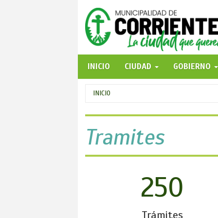
Pasar
al
contenido
principal
INICIO
CIUDAD
GOBIERNO
Se
INICIO
encuentra
usted
Tramites
aquí
250
Trámites