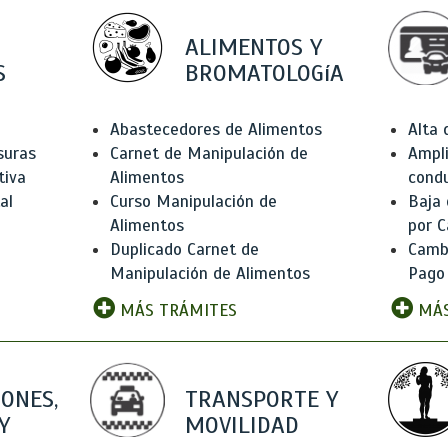
ALIMENTOS Y
S
BROMATOLOGíA
Abastecedores de Alimentos
Alta
suras
Carnet de Manipulación de
Ampli
tiva
Alimentos
condu
al
Curso Manipulación de
Baja
Alimentos
por C
Duplicado Carnet de
Camb
Manipulación de Alimentos
Pago
MÁS TRÁMITES
MÁS
IONES,
TRANSPORTE Y
Y
MOVILIDAD