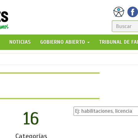
FORM
DE
GO!
NOTICIAS
GOBIERNO ABIERTO
TRIBUNAL DE F
BÚSQ
16
Categorías