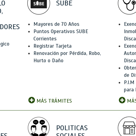
LO
SUBE
,
Mayores de 70 Años
Exen
DORES
Puntos Operativos SUBE
Inmob
Corrientes
Disc
ógico
Registrar Tarjeta
Exenc
Renovación por Pérdida, Robo,
Auto
Hurto o Daño
Disc
Obten
de Di
P.I.M
para 
MÁS TRÁMITES
MÁS
POLITICAS
ES
SOCIALES