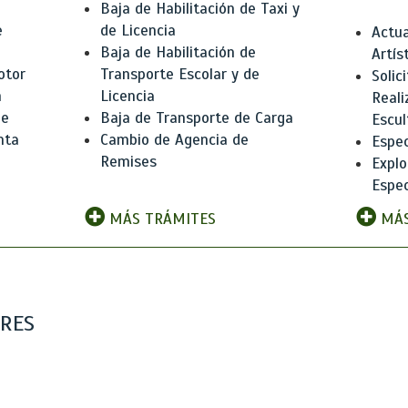
Baja de Habilitación de Taxi y
e
de Licencia
Actua
Baja de Habilitación de
Artís
otor
Transporte Escolar y de
Solic
n
Licencia
Reali
de
Baja de Transporte de Carga
Escul
nta
Cambio de Agencia de
Espec
Remises
Explo
Espec
MÁS TRÁMITES
MÁS
ARES