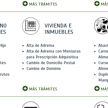
MÁS TRÁMITES
MÁS
 NO
VIVIENDA E
ES
INMUEBLES
Hijo
Alta de Adrema
Abas
Alta de Adrema con Mensuras
Carne
para Prescripción Adquisitiva
Alim
ntes
Cambio de Domicilio Postal
Curso
Cambio de Dominio
Alim
rutos
Dupli
Manip
MÁS TRÁMITES
MÁS