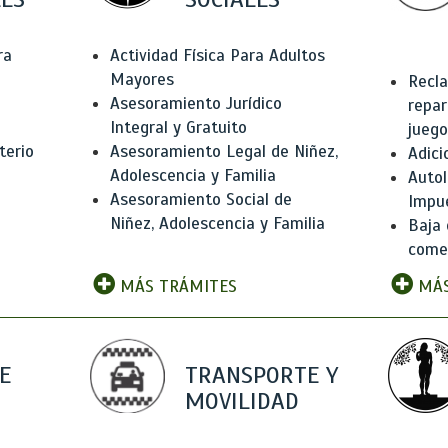
ra
Actividad Física Para Adultos
Mayores
Recla
Asesoramiento Jurídico
repar
Integral y Gratuito
juego
terio
Asesoramiento Legal de Niñez,
Adici
Adolescencia y Familia
Autol
Asesoramiento Social de
Impu
Niñez, Adolescencia y Familia
Baja 
comer
MÁS TRÁMITES
MÁS
E
TRANSPORTE Y
MOVILIDAD