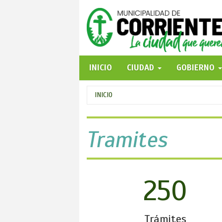
Pasar
al
contenido
principal
INICIO
CIUDAD
GOBIERNO
Se
INICIO
encuentra
usted
Tramites
aquí
250
Trámites