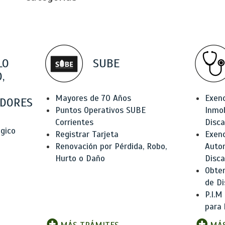
LO
SUBE
,
Mayores de 70 Años
Exen
DORES
Puntos Operativos SUBE
Inmob
Corrientes
Disc
ógico
Registrar Tarjeta
Exenc
Renovación por Pérdida, Robo,
Auto
Hurto o Daño
Disc
Obten
de Di
P.I.M
para 