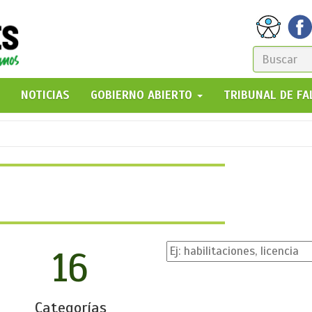
FORM
DE
GO!
NOTICIAS
GOBIERNO ABIERTO
TRIBUNAL DE F
BÚSQ
16
Categorías