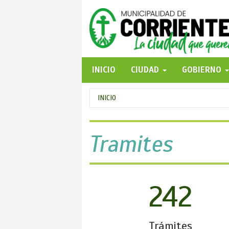
Pasar
al
contenido
principal
INICIO
CIUDAD
GOBIERNO
Se
INICIO
encuentra
usted
Tramites
aquí
242
Trámites