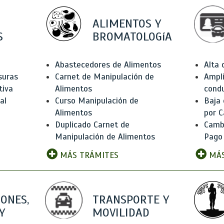
ALIMENTOS Y
S
BROMATOLOGíA
Abastecedores de Alimentos
Alta
suras
Carnet de Manipulación de
Ampli
tiva
Alimentos
condu
al
Curso Manipulación de
Baja
Alimentos
por C
Duplicado Carnet de
Camb
Manipulación de Alimentos
Pago
MÁS TRÁMITES
MÁS
IONES,
TRANSPORTE Y
Y
MOVILIDAD