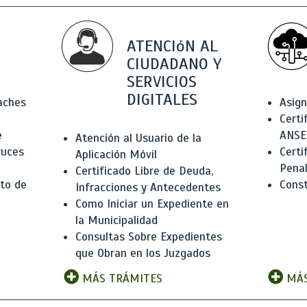
ATENCIóN AL
CIUDADANO Y
SERVICIOS
DIGITALES
Baches
Asign
Certi
e
ANSE
Atención al Usuario de la
ruces
Certi
Aplicación Móvil
Pena
Certificado Libre de Deuda,
to de
Const
Infracciones y Antecedentes
Como Iniciar un Expediente en
la Municipalidad
Consultas Sobre Expedientes
que Obran en los Juzgados
MÁS TRÁMITES
MÁS