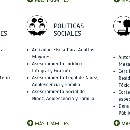
MÁS TRÁMITES
MÁS
POLITICAS
ES
SOCIALES
ra
Actividad Física Para Adultos
Mayores
Autor
Asesoramiento Jurídico
Mesas
Integral y Gratuito
Certi
terio
Asesoramiento Legal de Niñez,
Resid
Adolescencia y Familia
Tóxic
Asesoramiento Social de
Corte
Niñez, Adolescencia y Familia
espec
Denun
Públi
MÁS TRÁMITES
MÁS