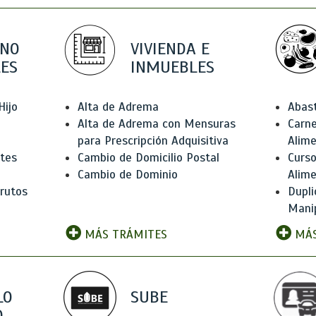
 NO
VIVIENDA E
ES
INMUEBLES
Hijo
Alta de Adrema
Abas
Alta de Adrema con Mensuras
Carne
para Prescripción Adquisitiva
Alim
ntes
Cambio de Domicilio Postal
Curso
Cambio de Dominio
Alim
rutos
Dupli
Manip
MÁS TRÁMITES
MÁS
LO
SUBE
,