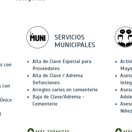
SERVICIOS
MUNICIPALES
Alta de Clave Especial para
Activ
as con
Proveedores
Mayo
Alta de Clave / Adrema
Aseso
Defunciones
Integ
s con
Arreglos varios en cementerio
Aseso
Baja de Clave/Adrema -
Adole
 Único
Cementerio
Aseso
Niñez
l