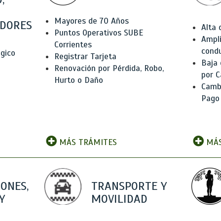
Mayores de 70 Años
DORES
Alta
Puntos Operativos SUBE
Ampli
Corrientes
condu
ógico
Registrar Tarjeta
Baja
Renovación por Pérdida, Robo,
por C
Hurto o Daño
Camb
Pago
MÁS TRÁMITES
MÁS
IONES,
TRANSPORTE Y
Y
MOVILIDAD