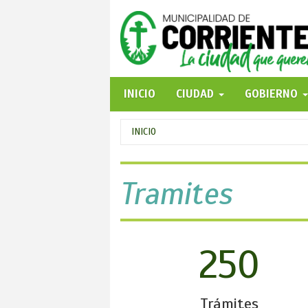
Pasar
al
contenido
principal
INICIO
CIUDAD
GOBIERNO
Se
INICIO
encuentra
usted
Tramites
aquí
250
Trámites