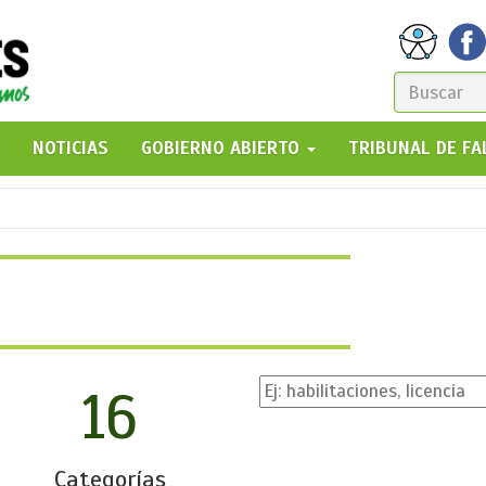
FORM
DE
GO!
NOTICIAS
GOBIERNO ABIERTO
TRIBUNAL DE F
BÚSQ
16
Categorías