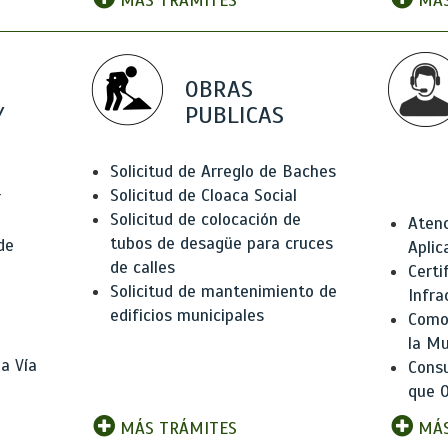
MÁS TRÁMITES
MÁS
OBRAS
Y
PUBLICAS
Solicitud de Arreglo de Baches
Solicitud de Cloaca Social
r
Solicitud de colocación de
Atenc
tubos de desagüe para cruces
de
Aplic
de calles
Certi
Solicitud de mantenimiento de
Infra
edificios municipales
Como 
la Mu
a Vía
Consu
que O
MÁS TRÁMITES
MÁS