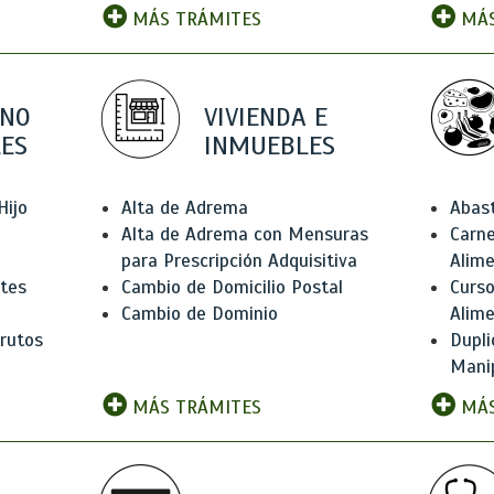
MÁS TRÁMITES
MÁS
 NO
VIVIENDA E
ES
INMUEBLES
Hijo
Alta de Adrema
Abas
Alta de Adrema con Mensuras
Carne
para Prescripción Adquisitiva
Alim
ntes
Cambio de Domicilio Postal
Curso
Cambio de Dominio
Alim
rutos
Dupli
Manip
MÁS TRÁMITES
MÁS