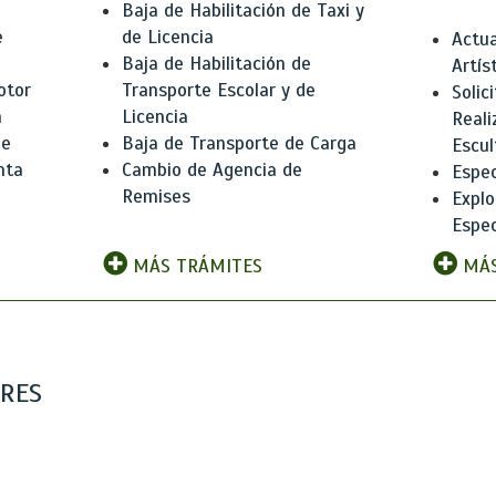
Baja de Habilitación de Taxi y
e
de Licencia
Actua
Baja de Habilitación de
Artís
otor
Transporte Escolar y de
Solic
n
Licencia
Reali
de
Baja de Transporte de Carga
Escul
nta
Cambio de Agencia de
Espec
Remises
Explo
Espec
MÁS TRÁMITES
MÁS
ARES