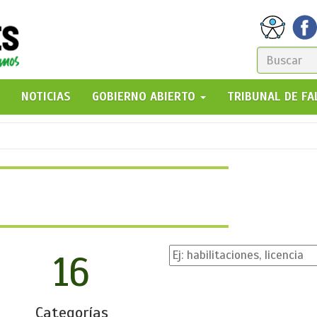
FORM
DE
GO!
NOTICIAS
GOBIERNO ABIERTO
TRIBUNAL DE F
BÚSQ
16
Categorías