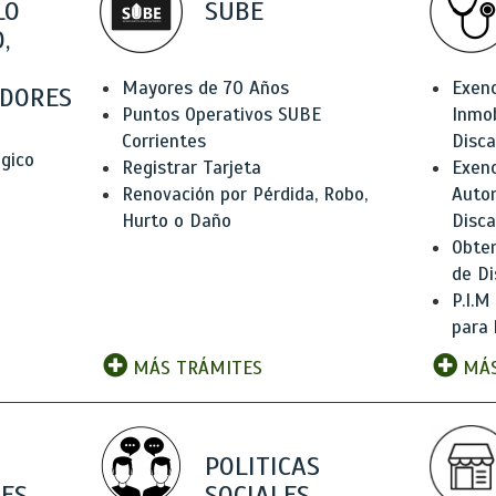
LO
SUBE
,
Mayores de 70 Años
Exen
DORES
Puntos Operativos SUBE
Inmob
Corrientes
Disc
ógico
Registrar Tarjeta
Exenc
Renovación por Pérdida, Robo,
Auto
Hurto o Daño
Disc
Obten
de Di
P.I.M
para 
MÁS TRÁMITES
MÁS
POLITICAS
ES
SOCIALES