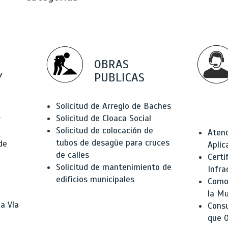
OBRAS
Y
PUBLICAS
Solicitud de Arreglo de Baches
Solicitud de Cloaca Social
r
Solicitud de colocación de
Atenc
tubos de desagüe para cruces
de
Aplic
de calles
Certi
Solicitud de mantenimiento de
Infra
edificios municipales
Como 
la Mu
a Vía
Consu
que O