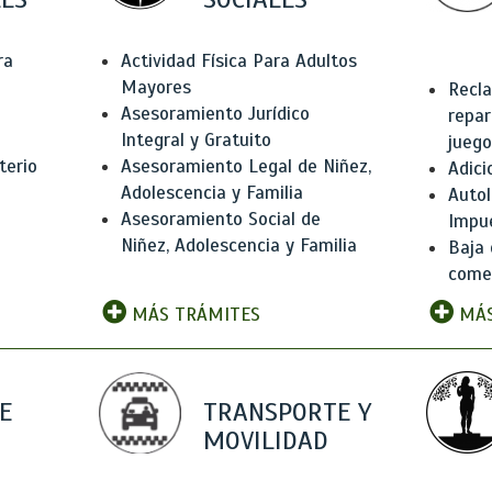
ra
Actividad Física Para Adultos
Mayores
Recla
Asesoramiento Jurídico
repar
Integral y Gratuito
juego
terio
Asesoramiento Legal de Niñez,
Adici
Adolescencia y Familia
Autol
Asesoramiento Social de
Impu
Niñez, Adolescencia y Familia
Baja 
comer
MÁS TRÁMITES
MÁS
E
TRANSPORTE Y
MOVILIDAD