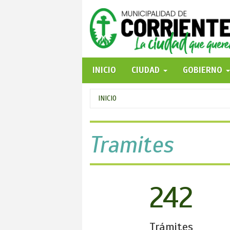
Pasar
al
contenido
principal
INICIO
CIUDAD
GOBIERNO
Se
INICIO
encuentra
usted
Tramites
aquí
242
Trámites