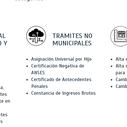
AL
TRAMITES NO
 Y
MUNICIPALES
Asignación Universal por Hijo
Alta
Certificación Negativa de
Alta
ANSES
para 
Certificado de Antecedentes
Cambi
Penales
Camb
a,
Constancia de Ingresos Brutos
ntes
te en
ntes
os