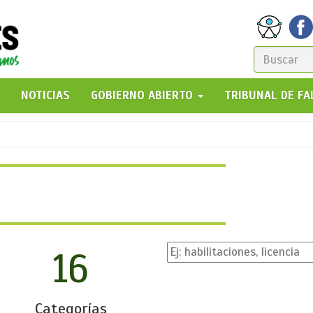
FORM
DE
GO!
NOTICIAS
GOBIERNO ABIERTO
TRIBUNAL DE F
BÚSQ
16
Categorías