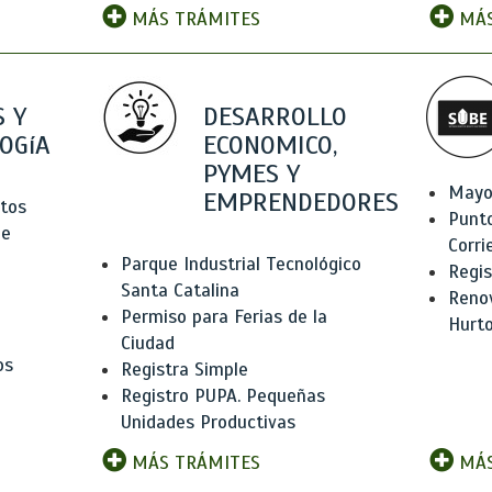
MÁS TRÁMITES
MÁS
 Y
DESARROLLO
OGíA
ECONOMICO,
PYMES Y
Mayo
EMPRENDEDORES
tos
Punt
de
Corri
Parque Industrial Tecnológico
Regis
Santa Catalina
Renov
Permiso para Ferias de la
Hurt
Ciudad
os
Registra Simple
Registro PUPA. Pequeñas
Unidades Productivas
MÁS TRÁMITES
MÁS