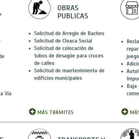
OBRAS
Y
PUBLICAS
Solicitud de Arreglo de Baches
Solicitud de Cloaca Social
r
Recla
Solicitud de colocación de
repar
tubos de desagüe para cruces
de
juego
de calles
Adici
Solicitud de mantenimiento de
Autol
edificios municipales
Impu
Baja 
a Vía
comer
MÁS TRÁMITES
MÁS