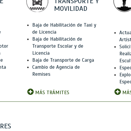
E
TRANSPORTE Y
MOVILIDAD
Baja de Habilitación de Taxi y
e
de Licencia
Actua
Baja de Habilitación de
Artís
otor
Transporte Escolar y de
Solic
n
Licencia
Reali
de
Baja de Transporte de Carga
Escul
nta
Cambio de Agencia de
Espec
Remises
Explo
Espec
MÁS TRÁMITES
MÁS
ARES