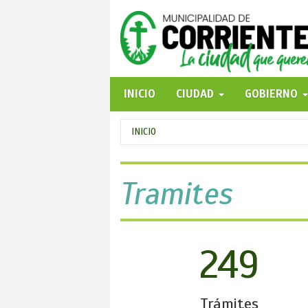
Pasar
al
contenido
principal
INICIO
CIUDAD
GOBIERNO
Se
INICIO
encuentra
usted
Tramites
aquí
249
Trámites