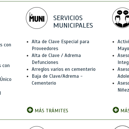
SERVICIOS
MUNICIPALES
Alta de Clave Especial para
Activ
as con
Proveedores
Mayo
Alta de Clave / Adrema
Aseso
Defunciones
Integ
s con
Arreglos varios en cementerio
Aseso
Baja de Clave/Adrema -
Adole
 Único
Cementerio
Aseso
Niñez
l
MÁS TRÁMITES
MÁS