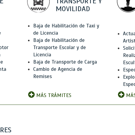
E
TRANSPORTE Y
MOVILIDAD
Baja de Habilitación de Taxi y
e
de Licencia
Actua
Baja de Habilitación de
Artís
otor
Transporte Escolar y de
Solic
n
Licencia
Reali
de
Baja de Transporte de Carga
Escul
nta
Cambio de Agencia de
Espec
Remises
Explo
Espec
MÁS TRÁMITES
MÁS
ARES