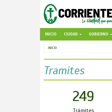
Pasar
al
contenido
principal
INICIO
CIUDAD
GOBIERNO
Se
INICIO
encuentra
usted
Tramites
aquí
249
Trámites