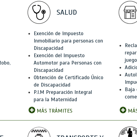
SALUD
Exención de Impuesto
Inmobiliario para personas con
Recla
Discapacidad
repar
Exención del Impuesto
juego
Robo,
Automotor para Personas con
Adici
Discapacidad
Autol
Obtención de Certificado Único
Impu
de Discapacidad
Baja 
P.I.M Preparación Integral
comer
para la Maternidad
MÁS TRÁMITES
MÁS