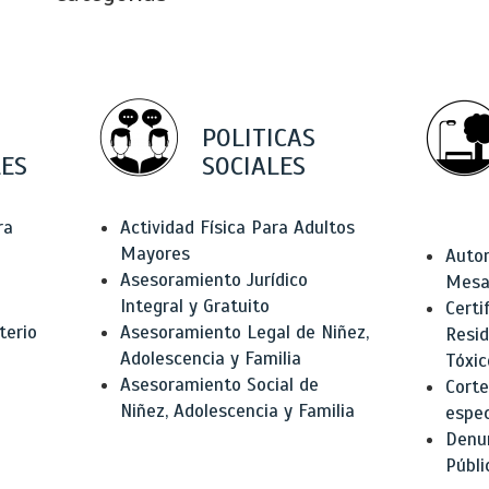
POLITICAS
ES
SOCIALES
ra
Actividad Física Para Adultos
Mayores
Autor
Asesoramiento Jurídico
Mesas
Integral y Gratuito
Certi
terio
Asesoramiento Legal de Niñez,
Resid
Adolescencia y Familia
Tóxic
Asesoramiento Social de
Corte
Niñez, Adolescencia y Familia
espec
Denun
Públi