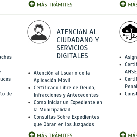
MÁS TRÁMITES
MÁS
ATENCIóN AL
CIUDADANO Y
SERVICIOS
DIGITALES
Baches
Asign
Certi
e
ANSE
Atención al Usuario de la
ruces
Certi
Aplicación Móvil
Pena
Certificado Libre de Deuda,
to de
Const
Infracciones y Antecedentes
Como Iniciar un Expediente en
la Municipalidad
Consultas Sobre Expedientes
que Obran en los Juzgados
MÁS TRÁMITES
MÁS