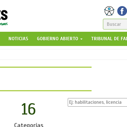
FORM
DE
GO!
NOTICIAS
GOBIERNO ABIERTO
TRIBUNAL DE F
BÚSQ
16
Categorías