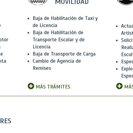
MOVILIDAD
Baja de Habilitación de Taxi y
e
de Licencia
Actua
Baja de Habilitación de
Artís
otor
Transporte Escolar y de
Solic
n
Licencia
Reali
de
Baja de Transporte de Carga
Escul
nta
Cambio de Agencia de
Espec
Remises
Explo
Espec
MÁS TRÁMITES
MÁS
ARES