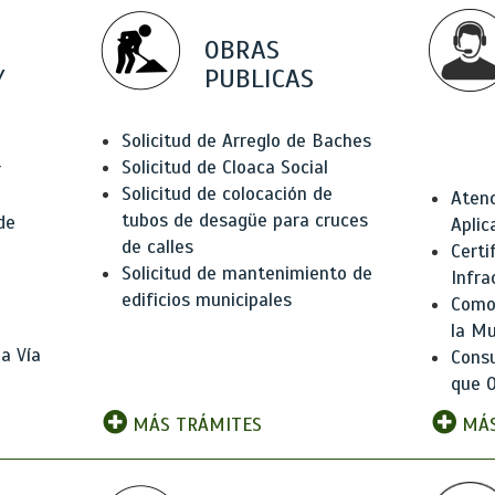
OBRAS
Y
PUBLICAS
Solicitud de Arreglo de Baches
Solicitud de Cloaca Social
r
Solicitud de colocación de
Atenc
tubos de desagüe para cruces
de
Aplic
de calles
Certi
Solicitud de mantenimiento de
Infra
edificios municipales
Como 
la Mu
a Vía
Consu
que O
MÁS TRÁMITES
MÁS