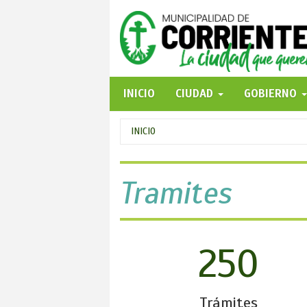
Pasar
al
contenido
principal
INICIO
CIUDAD
GOBIERNO
Se
INICIO
encuentra
usted
Tramites
aquí
250
Trámites