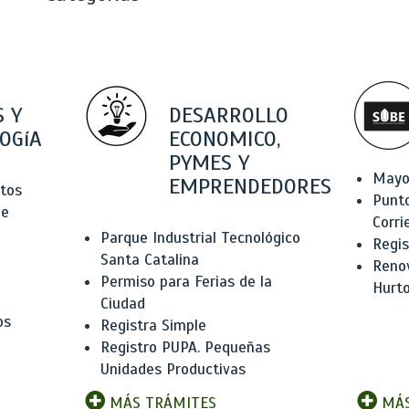
 Y
DESARROLLO
OGíA
ECONOMICO,
PYMES Y
Mayo
EMPRENDEDORES
tos
Punt
de
Corri
Parque Industrial Tecnológico
Regis
Santa Catalina
Renov
Permiso para Ferias de la
Hurt
Ciudad
os
Registra Simple
Registro PUPA. Pequeñas
Unidades Productivas
MÁS TRÁMITES
MÁS