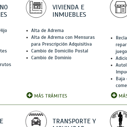
 NO
VIVIENDA E
ES
INMUEBLES
Hijo
Alta de Adrema
Alta de Adrema con Mensuras
Recla
para Prescripción Adquisitiva
repar
ntes
Cambio de Domicilio Postal
juego
Cambio de Dominio
Adici
rutos
Autol
Impu
Baja 
comer
MÁS TRÁMITES
MÁS
E
TRANSPORTE Y