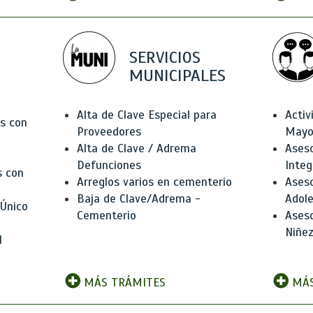
SERVICIOS
MUNICIPALES
Alta de Clave Especial para
Activ
as con
Proveedores
Mayo
Alta de Clave / Adrema
Aseso
Defunciones
Integ
s con
Arreglos varios en cementerio
Aseso
Baja de Clave/Adrema -
Adole
 Único
Cementerio
Aseso
Niñez
l
MÁS TRÁMITES
MÁS