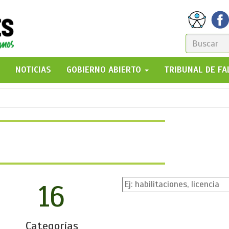
FORM
DE
GO!
NOTICIAS
GOBIERNO ABIERTO
TRIBUNAL DE F
BÚSQ
16
Categorías