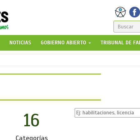
FORM
DE
GO!
NOTICIAS
GOBIERNO ABIERTO
TRIBUNAL DE F
BÚSQ
16
Categorías