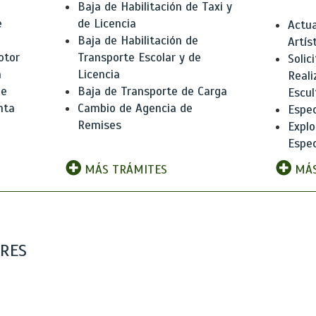
Baja de Habilitación de Taxi y
e
de Licencia
Actua
Baja de Habilitación de
Artís
otor
Transporte Escolar y de
Solic
n
Licencia
Reali
de
Baja de Transporte de Carga
Escul
nta
Cambio de Agencia de
Espec
Remises
Explo
Espec
MÁS TRÁMITES
MÁS
ARES