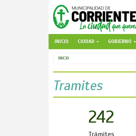
Pasar
al
contenido
principal
INICIO
CIUDAD
GOBIERNO
Se
INICIO
encuentra
usted
Tramites
aquí
242
Trámites