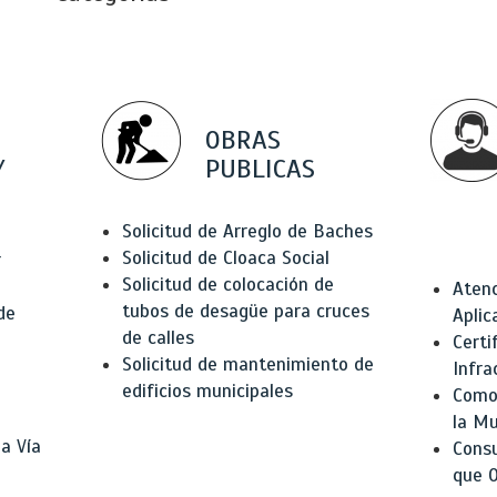
OBRAS
Y
PUBLICAS
Solicitud de Arreglo de Baches
Solicitud de Cloaca Social
r
Solicitud de colocación de
Atenc
tubos de desagüe para cruces
de
Aplic
de calles
Certi
Solicitud de mantenimiento de
Infra
edificios municipales
Como 
la Mu
a Vía
Consu
que O