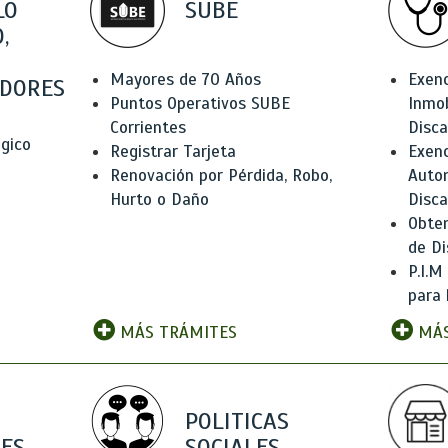
LO
SUBE
,
Mayores de 70 Años
Exen
DORES
Puntos Operativos SUBE
Inmob
Corrientes
Disc
ógico
Registrar Tarjeta
Exenc
Renovación por Pérdida, Robo,
Auto
Hurto o Daño
Disc
Obten
de Di
P.I.M
para 
MÁS TRÁMITES
MÁS
POLITICAS
ES
SOCIALES