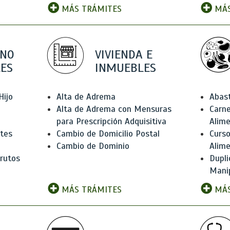
MÁS TRÁMITES
MÁS
 NO
VIVIENDA E
ES
INMUEBLES
Hijo
Alta de Adrema
Abas
Alta de Adrema con Mensuras
Carne
para Prescripción Adquisitiva
Alim
ntes
Cambio de Domicilio Postal
Curso
Cambio de Dominio
Alim
rutos
Dupli
Manip
MÁS TRÁMITES
MÁS