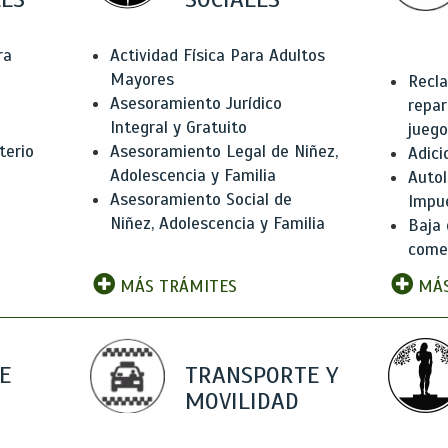
ra
Actividad Física Para Adultos
Mayores
Recla
Asesoramiento Jurídico
repar
Integral y Gratuito
juego
terio
Asesoramiento Legal de Niñez,
Adici
Adolescencia y Familia
Autol
Asesoramiento Social de
Impu
Niñez, Adolescencia y Familia
Baja 
comer
MÁS TRÁMITES
MÁS
E
TRANSPORTE Y
MOVILIDAD