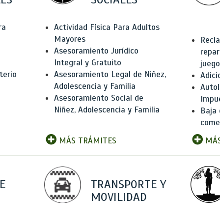
ra
Actividad Física Para Adultos
Mayores
Recla
Asesoramiento Jurídico
repar
Integral y Gratuito
juego
terio
Asesoramiento Legal de Niñez,
Adici
Adolescencia y Familia
Autol
Asesoramiento Social de
Impu
Niñez, Adolescencia y Familia
Baja 
comer
MÁS TRÁMITES
MÁS
E
TRANSPORTE Y
MOVILIDAD