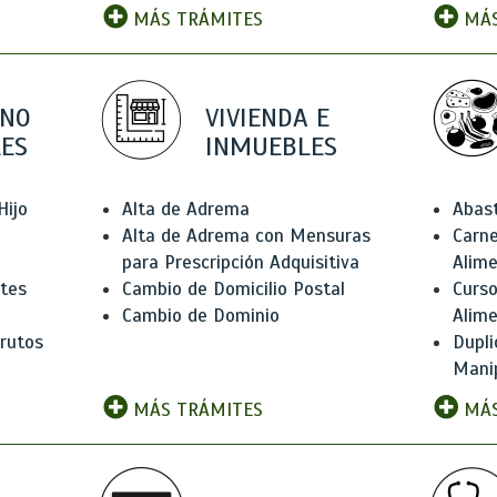
MÁS TRÁMITES
MÁS
 NO
VIVIENDA E
ES
INMUEBLES
Hijo
Alta de Adrema
Abas
Alta de Adrema con Mensuras
Carne
para Prescripción Adquisitiva
Alim
ntes
Cambio de Domicilio Postal
Curso
Cambio de Dominio
Alim
rutos
Dupli
Manip
MÁS TRÁMITES
MÁS