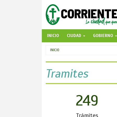
Pasar
al
contenido
principal
INICIO
CIUDAD
GOBIERNO
Se
INICIO
encuentra
usted
Tramites
aquí
249
Trámites