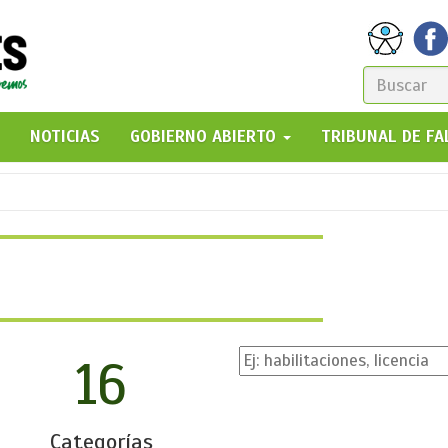
FORM
DE
GO!
NOTICIAS
GOBIERNO ABIERTO
TRIBUNAL DE F
BÚSQ
16
Categorías