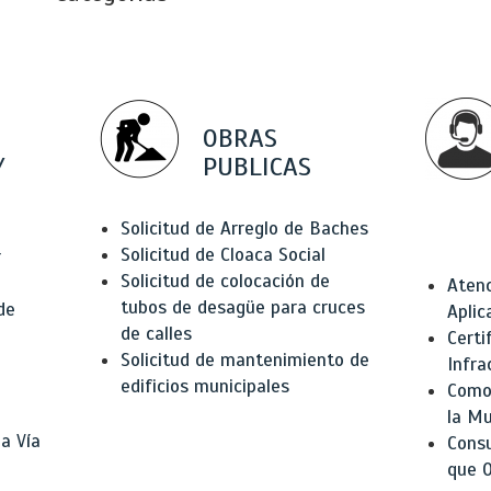
OBRAS
Y
PUBLICAS
Solicitud de Arreglo de Baches
Solicitud de Cloaca Social
r
Solicitud de colocación de
Atenc
tubos de desagüe para cruces
de
Aplic
de calles
Certi
Solicitud de mantenimiento de
Infra
edificios municipales
Como 
la Mu
a Vía
Consu
que O