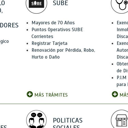
LO
SUBE
,
Mayores de 70 Años
Exen
DORES
Puntos Operativos SUBE
Inmob
Corrientes
Disc
ógico
Registrar Tarjeta
Exenc
Renovación por Pérdida, Robo,
Auto
Hurto o Daño
Disc
Obten
de Di
P.I.M
para 
MÁS TRÁMITES
MÁS
POLITICAS
ES
SOCIALES