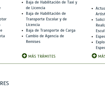
Baja de Habilitación de Taxi y
e
de Licencia
Actua
Baja de Habilitación de
Artís
otor
Transporte Escolar y de
Solic
n
Licencia
Reali
de
Baja de Transporte de Carga
Escul
nta
Cambio de Agencia de
Espec
Remises
Explo
Espec
MÁS TRÁMITES
MÁS
ARES