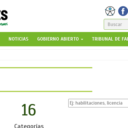
FORM
DE
GO!
NOTICIAS
GOBIERNO ABIERTO
TRIBUNAL DE F
BÚSQ
16
Categorías