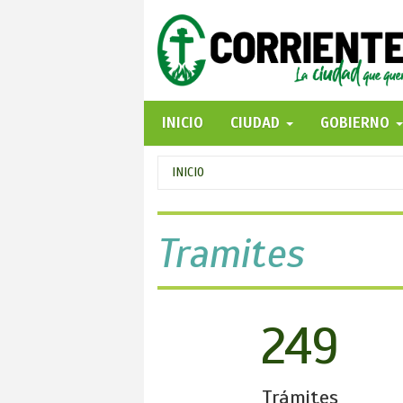
Pasar
al
contenido
principal
INICIO
CIUDAD
GOBIERNO
Se
INICIO
encuentra
usted
Tramites
aquí
249
Trámites