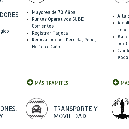
Mayores de 70 Años
DORES
Alta
Puntos Operativos SUBE
Ampli
Corrientes
condu
ógico
Registrar Tarjeta
Baja
Renovación por Pérdida, Robo,
por C
Hurto o Daño
Camb
Pago
MÁS TRÁMITES
MÁS
IONES,
TRANSPORTE Y
Y
MOVILIDAD