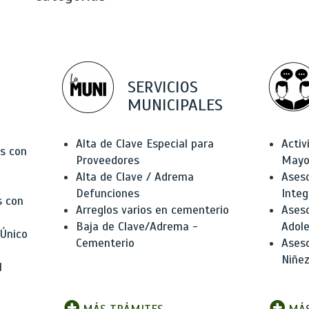
SERVICIOS
MUNICIPALES
Alta de Clave Especial para
Activ
as con
Proveedores
Mayo
Alta de Clave / Adrema
Aseso
Defunciones
Integ
s con
Arreglos varios en cementerio
Aseso
Baja de Clave/Adrema -
Adole
 Único
Cementerio
Aseso
Niñez
l