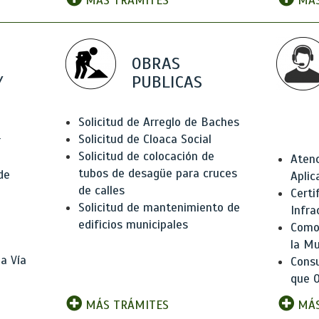
MÁS TRÁMITES
MÁS
OBRAS
Y
PUBLICAS
Solicitud de Arreglo de Baches
Solicitud de Cloaca Social
r
Solicitud de colocación de
Atenc
tubos de desagüe para cruces
de
Aplic
de calles
Certi
Solicitud de mantenimiento de
Infra
edificios municipales
Como 
la Mu
a Vía
Consu
que O
MÁS TRÁMITES
MÁS