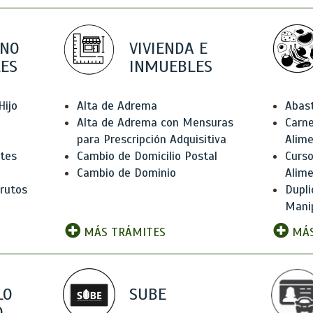
 NO
VIVIENDA E
ES
INMUEBLES
Hijo
Alta de Adrema
Abas
Alta de Adrema con Mensuras
Carne
para Prescripción Adquisitiva
Alim
ntes
Cambio de Domicilio Postal
Curso
Cambio de Dominio
Alim
rutos
Dupli
Manip
MÁS TRÁMITES
MÁS
LO
SUBE
,