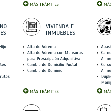
MÁS TRÁMITES
MÁS
 NO
VIVIENDA E
ES
INMUEBLES
Hijo
Alta de Adrema
Abas
Alta de Adrema con Mensuras
Carne
para Prescripción Adquisitiva
Alim
ntes
Cambio de Domicilio Postal
Curso
Cambio de Dominio
Alim
rutos
Dupli
Manip
MÁS TRÁMITES
MÁS