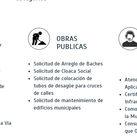
OBRAS
Y
PUBLICAS
Solicitud de Arreglo de Baches
Solicitud de Cloaca Social
r
Solicitud de colocación de
Atenc
tubos de desagüe para cruces
de
Aplic
de calles
Certi
Solicitud de mantenimiento de
Infra
edificios municipales
Como 
la Mu
a Vía
Consu
que O