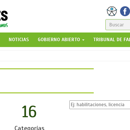
FORM
DE
GO!
NOTICIAS
GOBIERNO ABIERTO
TRIBUNAL DE F
BÚSQ
16
Categorías