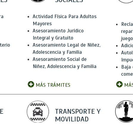
ra
Actividad Física Para Adultos
Mayores
Recla
Asesoramiento Jurídico
repar
Integral y Gratuito
juego
terio
Asesoramiento Legal de Niñez,
Adici
Adolescencia y Familia
Autol
Asesoramiento Social de
Impu
Niñez, Adolescencia y Familia
Baja 
comer
MÁS TRÁMITES
MÁS
E
TRANSPORTE Y
MOVILIDAD