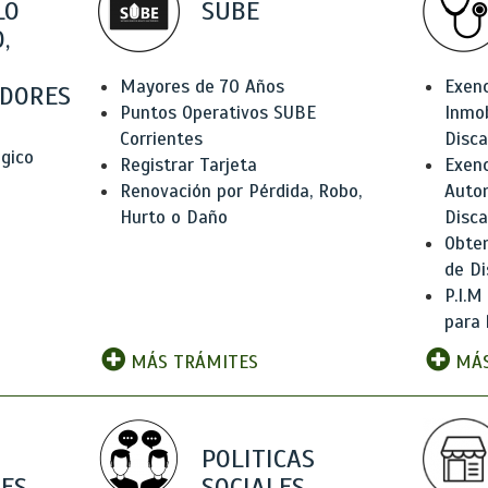
LO
SUBE
,
Mayores de 70 Años
Exen
DORES
Puntos Operativos SUBE
Inmob
Corrientes
Disc
ógico
Registrar Tarjeta
Exenc
Renovación por Pérdida, Robo,
Auto
Hurto o Daño
Disc
Obten
de Di
P.I.M
para 
MÁS TRÁMITES
MÁS
POLITICAS
ES
SOCIALES