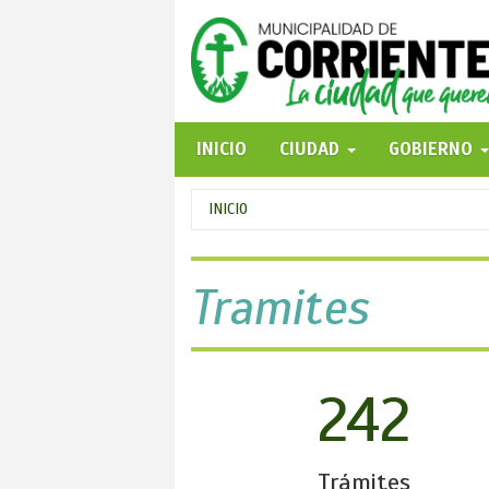
Pasar
al
contenido
principal
INICIO
CIUDAD
GOBIERNO
Se
INICIO
encuentra
usted
Tramites
aquí
242
Trámites