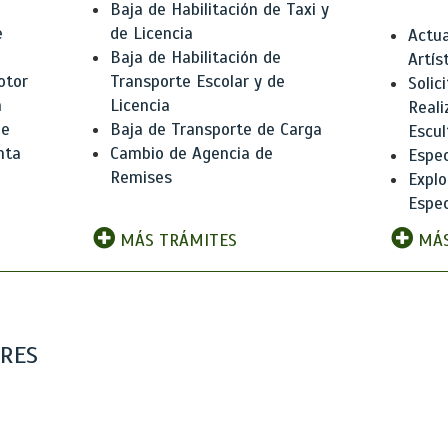
Baja de Habilitación de Taxi y
e
de Licencia
Actua
Baja de Habilitación de
Artís
otor
Transporte Escolar y de
Solic
n
Licencia
Reali
de
Baja de Transporte de Carga
Escul
nta
Cambio de Agencia de
Espec
Remises
Explo
Espec
MÁS TRÁMITES
MÁS
ARES