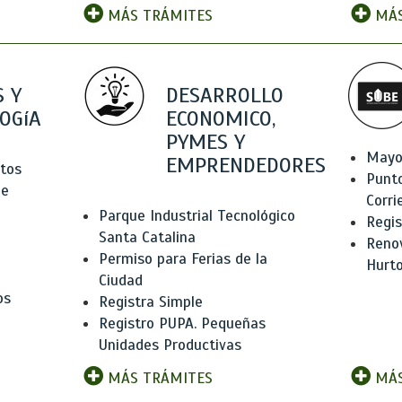
MÁS TRÁMITES
MÁS
 Y
DESARROLLO
OGíA
ECONOMICO,
PYMES Y
Mayo
EMPRENDEDORES
tos
Punt
de
Corri
Parque Industrial Tecnológico
Regis
Santa Catalina
Renov
Permiso para Ferias de la
Hurt
Ciudad
os
Registra Simple
Registro PUPA. Pequeñas
Unidades Productivas
MÁS TRÁMITES
MÁS