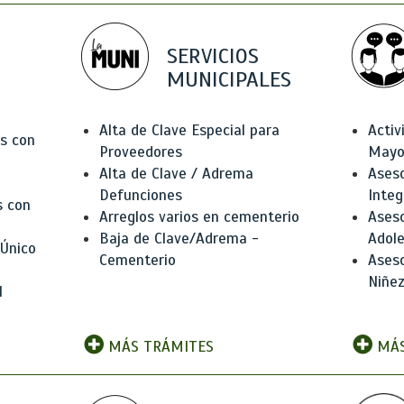
SERVICIOS
MUNICIPALES
Alta de Clave Especial para
Activ
as con
Proveedores
Mayo
Alta de Clave / Adrema
Aseso
Defunciones
Integ
s con
Arreglos varios en cementerio
Aseso
Baja de Clave/Adrema -
Adole
 Único
Cementerio
Aseso
Niñez
l
MÁS TRÁMITES
MÁS