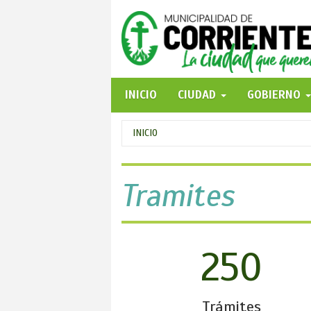
Pasar
al
contenido
principal
INICIO
CIUDAD
GOBIERNO
Se
INICIO
encuentra
usted
Tramites
aquí
250
Trámites