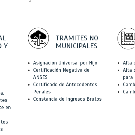
AL
TRAMITES NO
 Y
MUNICIPALES
Asignación Universal por Hijo
Alta
Certificación Negativa de
Alta
ANSES
para 
Certificado de Antecedentes
Cambi
Penales
Camb
a,
Constancia de Ingresos Brutos
ntes
te en
ntes
os