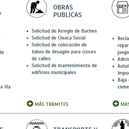
OBRAS
Y
PUBLICAS
Solicitud de Arreglo de Baches
Solicitud de Cloaca Social
r
Recla
Solicitud de colocación de
repar
tubos de desagüe para cruces
de
juego
de calles
Adici
Solicitud de mantenimiento de
Autol
edificios municipales
Impu
Baja 
a Vía
comer
MÁS TRÁMITES
MÁS