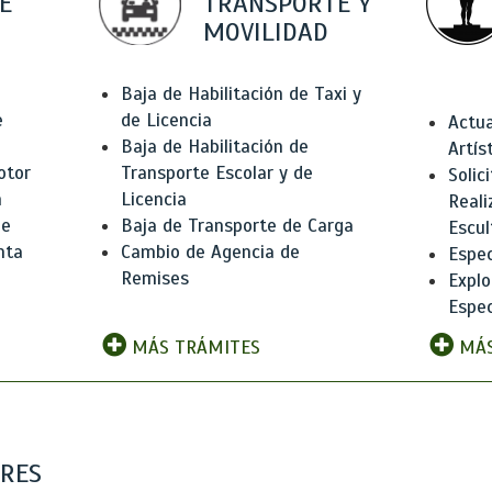
E
TRANSPORTE Y
MOVILIDAD
Baja de Habilitación de Taxi y
e
de Licencia
Actua
Baja de Habilitación de
Artís
otor
Transporte Escolar y de
Solic
n
Licencia
Reali
de
Baja de Transporte de Carga
Escul
nta
Cambio de Agencia de
Espec
Remises
Explo
Espec
MÁS TRÁMITES
MÁS
ARES