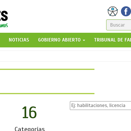
FORM
DE
GO!
NOTICIAS
GOBIERNO ABIERTO
TRIBUNAL DE F
BÚSQ
16
Categorías