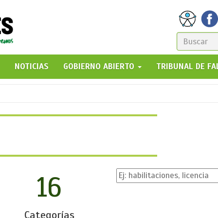
FORM
DE
GO!
NOTICIAS
GOBIERNO ABIERTO
TRIBUNAL DE F
BÚSQ
16
Categorías