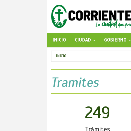
Pasar
al
contenido
principal
INICIO
CIUDAD
GOBIERNO
Se
INICIO
encuentra
usted
Tramites
aquí
249
Trámites