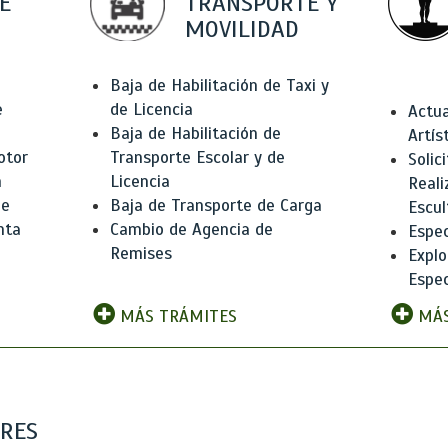
E
TRANSPORTE Y
MOVILIDAD
Baja de Habilitación de Taxi y
e
de Licencia
Actua
Baja de Habilitación de
Artís
otor
Transporte Escolar y de
Solic
n
Licencia
Reali
de
Baja de Transporte de Carga
Escul
nta
Cambio de Agencia de
Espec
Remises
Explo
Espec
MÁS TRÁMITES
MÁS
ARES