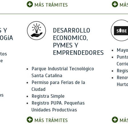
MÁS TRÁMITES
MÁS
 Y
DESARROLLO
OGíA
ECONOMICO,
PYMES Y
Mayo
EMPRENDEDORES
tos
Punt
de
Corri
Parque Industrial Tecnológico
Regis
Santa Catalina
Renov
Permiso para Ferias de la
Hurt
Ciudad
os
Registra Simple
Registro PUPA. Pequeñas
Unidades Productivas
MÁS TRÁMITES
MÁS