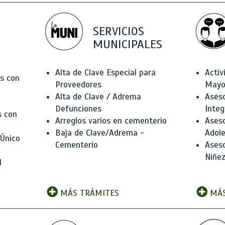
SERVICIOS
MUNICIPALES
Alta de Clave Especial para
Activ
as con
Proveedores
Mayo
Alta de Clave / Adrema
Aseso
Defunciones
Integ
s con
Arreglos varios en cementerio
Aseso
Baja de Clave/Adrema -
Adole
 Único
Cementerio
Aseso
Niñez
l
MÁS TRÁMITES
MÁS