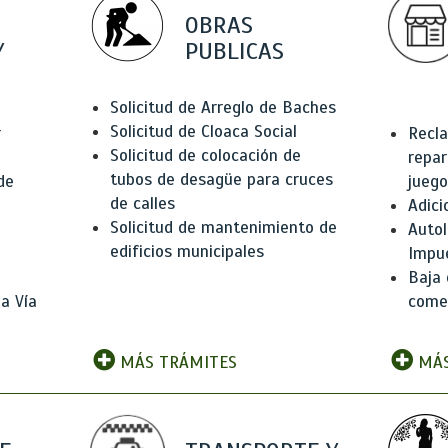
OBRAS
Y
PUBLICAS
Solicitud de Arreglo de Baches
Solicitud de Cloaca Social
r
Recla
Solicitud de colocación de
repar
tubos de desagüe para cruces
de
juego
de calles
Adici
Solicitud de mantenimiento de
Autol
edificios municipales
Impu
Baja 
a Vía
comer
MÁS TRÁMITES
MÁS