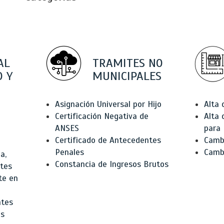
AL
TRAMITES NO
 Y
MUNICIPALES
Asignación Universal por Hijo
Alta
Certificación Negativa de
Alta
ANSES
para 
Certificado de Antecedentes
Cambi
Penales
Camb
a,
Constancia de Ingresos Brutos
ntes
te en
ntes
os