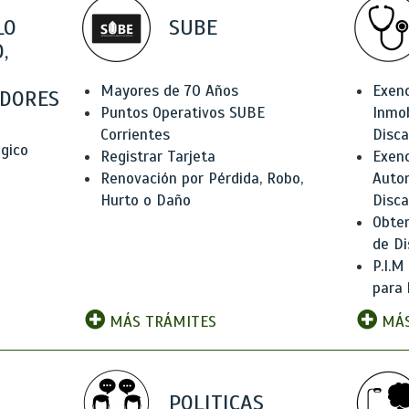
LO
SUBE
,
Mayores de 70 Años
Exen
DORES
Puntos Operativos SUBE
Inmob
Corrientes
Disc
ógico
Registrar Tarjeta
Exenc
Renovación por Pérdida, Robo,
Auto
Hurto o Daño
Disc
Obten
de Di
P.I.M
para 
MÁS TRÁMITES
MÁS
POLITICAS