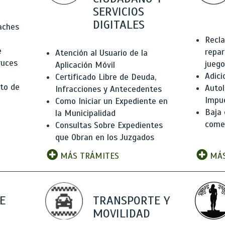
SERVICIOS
DIGITALES
Baches
Recla
e
repar
Atención al Usuario de la
ruces
juego
Aplicación Móvil
Adici
Certificado Libre de Deuda,
to de
Autol
Infracciones y Antecedentes
Impu
Como Iniciar un Expediente en
Baja 
la Municipalidad
comer
Consultas Sobre Expedientes
que Obran en los Juzgados
MÁS TRÁMITES
MÁS
E
TRANSPORTE Y
MOVILIDAD