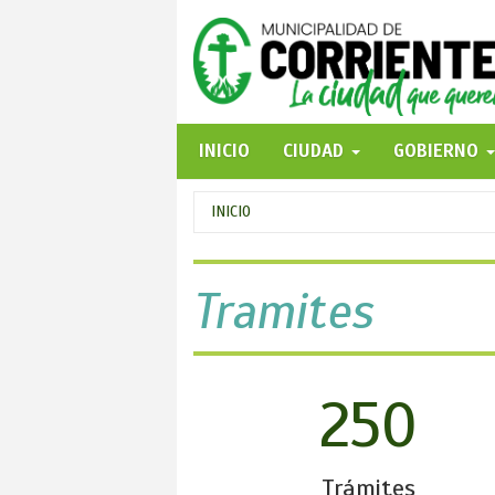
Pasar
al
contenido
principal
INICIO
CIUDAD
GOBIERNO
Se
INICIO
encuentra
usted
Tramites
aquí
250
Trámites