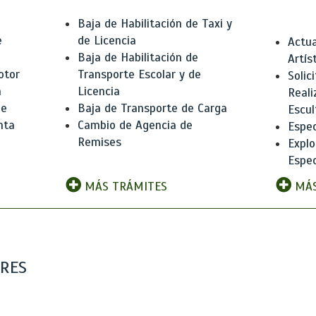
Baja de Habilitación de Taxi y
e
de Licencia
Actua
Baja de Habilitación de
Artís
otor
Transporte Escolar y de
Solic
n
Licencia
Reali
de
Baja de Transporte de Carga
Escul
nta
Cambio de Agencia de
Espec
Remises
Explo
Espec
MÁS TRÁMITES
MÁS
ARES