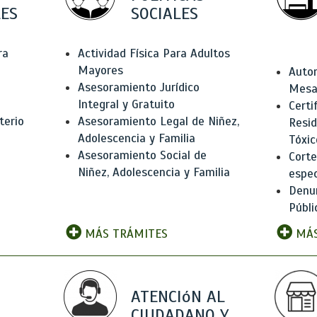
ES
SOCIALES
ra
Actividad Física Para Adultos
Mayores
Autor
Asesoramiento Jurídico
Mesas
Integral y Gratuito
Certi
terio
Asesoramiento Legal de Niñez,
Resid
Adolescencia y Familia
Tóxic
Asesoramiento Social de
Corte
Niñez, Adolescencia y Familia
espec
Denun
Públi
MÁS TRÁMITES
MÁS
ATENCIóN AL
CIUDADANO Y