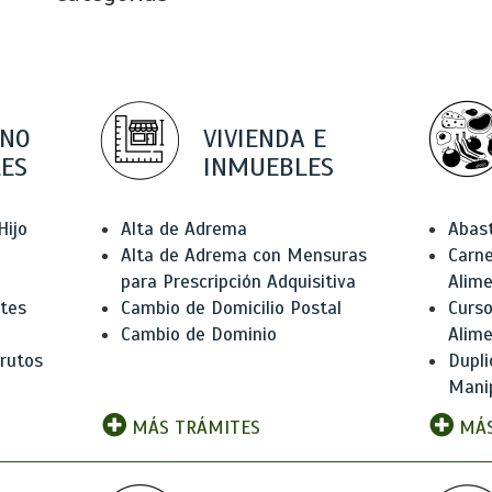
 NO
VIVIENDA E
ES
INMUEBLES
Hijo
Alta de Adrema
Abas
Alta de Adrema con Mensuras
Carne
para Prescripción Adquisitiva
Alim
ntes
Cambio de Domicilio Postal
Curso
Cambio de Dominio
Alim
rutos
Dupli
Manip
MÁS TRÁMITES
MÁS