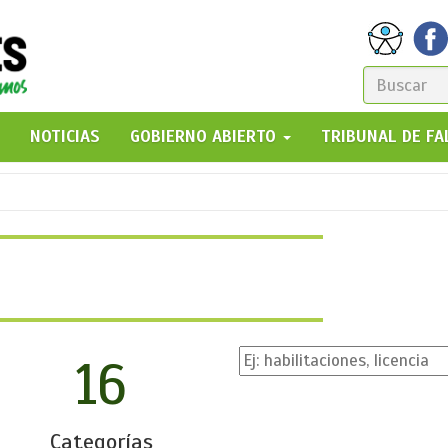
FORM
DE
GO!
NOTICIAS
GOBIERNO ABIERTO
TRIBUNAL DE F
BÚSQ
16
Categorías