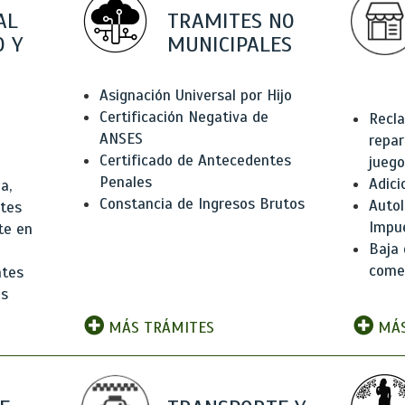
AL
TRAMITES NO
 Y
MUNICIPALES
Asignación Universal por Hijo
Certificación Negativa de
Recla
ANSES
repar
Certificado de Antecedentes
juego
Penales
Adici
a,
Constancia de Ingresos Brutos
Autol
ntes
Impu
te en
Baja 
comer
ntes
os
MÁS TRÁMITES
MÁS