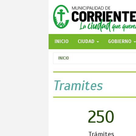
Pasar
al
contenido
principal
INICIO
CIUDAD
GOBIERNO
Se
INICIO
encuentra
usted
Tramites
aquí
250
Trámites