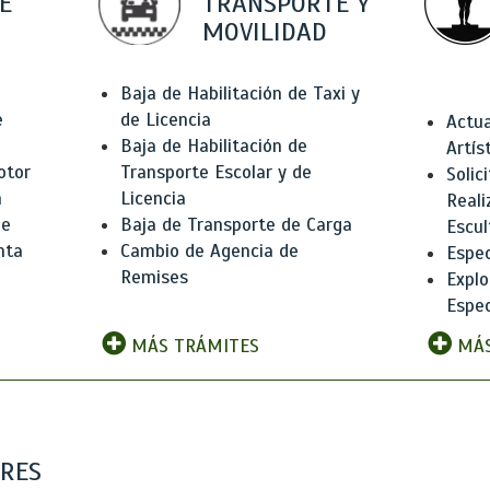
E
TRANSPORTE Y
MOVILIDAD
Baja de Habilitación de Taxi y
e
de Licencia
Actua
Baja de Habilitación de
Artís
otor
Transporte Escolar y de
Solic
n
Licencia
Reali
de
Baja de Transporte de Carga
Escul
nta
Cambio de Agencia de
Espec
Remises
Explo
Espec
MÁS TRÁMITES
MÁS
ARES