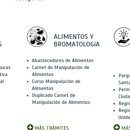
ALIMENTOS Y
S
BROMATOLOGíA
Abastecedores de Alimentos
suras
Carnet de Manipulación de
tiva
Alimentos
Parqu
al
Curso Manipulación de
Santa
Alimentos
Permi
Duplicado Carnet de
Ciud
Manipulación de Alimentos
Regis
Regi
Unida
MÁS TRÁMITES
MÁS