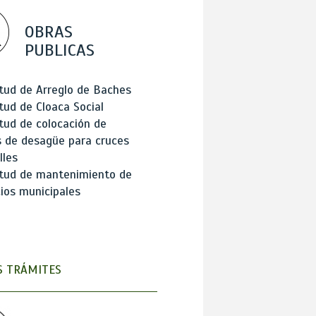
OBRAS
PUBLICAS
itud de Arreglo de Baches
itud de Cloaca Social
itud de colocación de
 de desagüe para cruces
lles
itud de mantenimiento de
cios municipales
 TRÁMITES