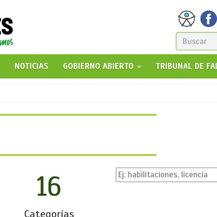
FORM
DE
GO!
NOTICIAS
GOBIERNO ABIERTO
TRIBUNAL DE F
BÚSQ
16
Categorías