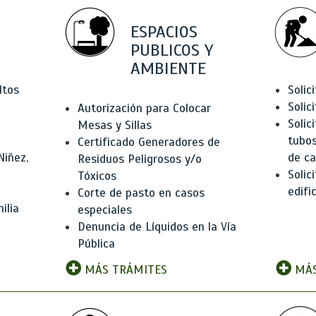
ESPACIOS
PUBLICOS Y
AMBIENTE
ltos
Solic
Solic
Autorización para Colocar
Solic
Mesas y Sillas
tubos
Certificado Generadores de
Niñez,
de ca
Residuos Peligrosos y/o
Solic
Tóxicos
edifi
Corte de pasto en casos
ilia
especiales
Denuncia de Líquidos en la Vía
Pública
MÁS TRÁMITES
MÁS