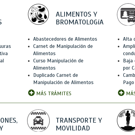
ALIMENTOS Y
S
BROMATOLOGíA
Abastecedores de Alimentos
Alta
suras
Carnet de Manipulación de
Ampli
tiva
Alimentos
condu
al
Curso Manipulación de
Baja
Alimentos
por C
Duplicado Carnet de
Camb
Manipulación de Alimentos
Pago
MÁS TRÁMITES
MÁS
IONES,
TRANSPORTE Y
Y
MOVILIDAD