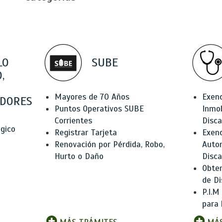
LO
SUBE
,
Mayores de 70 Años
Exen
DORES
Puntos Operativos SUBE
Inmob
Corrientes
Disc
ógico
Registrar Tarjeta
Exenc
Renovación por Pérdida, Robo,
Auto
Hurto o Daño
Disc
Obten
de Di
P.I.M
para 