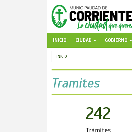
Pasar
al
contenido
principal
INICIO
CIUDAD
GOBIERNO
Se
INICIO
encuentra
usted
Tramites
aquí
242
Trámites