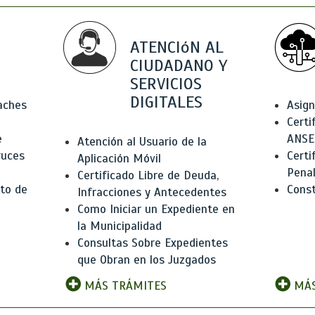
ATENCIóN AL
CIUDADANO Y
SERVICIOS
DIGITALES
Baches
Asign
Certi
e
ANSE
Atención al Usuario de la
ruces
Certi
Aplicación Móvil
Pena
Certificado Libre de Deuda,
to de
Const
Infracciones y Antecedentes
Como Iniciar un Expediente en
la Municipalidad
Consultas Sobre Expedientes
que Obran en los Juzgados
MÁS TRÁMITES
MÁS