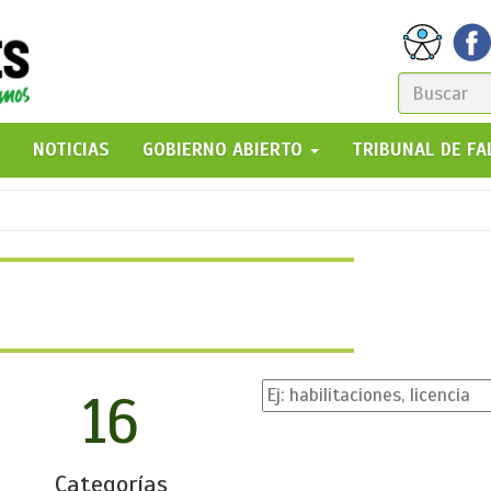
FORM
DE
GO!
NOTICIAS
GOBIERNO ABIERTO
TRIBUNAL DE F
BÚSQ
16
Categorías