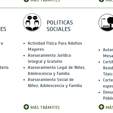
MÁS TRÁMITES
MÁS
POLITICAS
ES
SOCIALES
ra
Actividad Física Para Adultos
Mayores
Autor
Asesoramiento Jurídico
Mesas
Integral y Gratuito
Certi
terio
Asesoramiento Legal de Niñez,
Resid
Adolescencia y Familia
Tóxic
Asesoramiento Social de
Corte
Niñez, Adolescencia y Familia
espec
Denun
Públi
MÁS TRÁMITES
MÁS