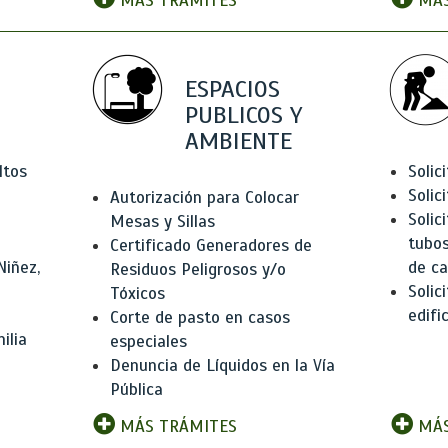
MÁS TRÁMITES
MÁS
ESPACIOS
PUBLICOS Y
AMBIENTE
ltos
Solic
Solic
Autorización para Colocar
Solic
Mesas y Sillas
tubos
Certificado Generadores de
Niñez,
de ca
Residuos Peligrosos y/o
Solic
Tóxicos
edifi
Corte de pasto en casos
ilia
especiales
Denuncia de Líquidos en la Vía
Pública
MÁS TRÁMITES
MÁS