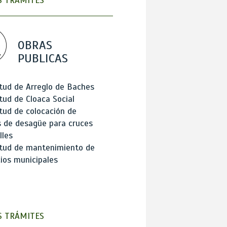
 TRÁMITES
OBRAS
PUBLICAS
itud de Arreglo de Baches
itud de Cloaca Social
itud de colocación de
 de desagüe para cruces
lles
itud de mantenimiento de
cios municipales
 TRÁMITES