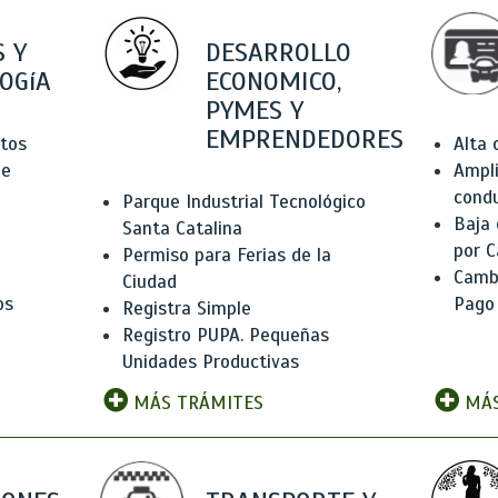
 Y
DESARROLLO
OGíA
ECONOMICO,
PYMES Y
EMPRENDEDORES
tos
Alta
de
Ampli
condu
Parque Industrial Tecnológico
Baja
Santa Catalina
por C
Permiso para Ferias de la
Camb
Ciudad
os
Pago
Registra Simple
Registro PUPA. Pequeñas
Unidades Productivas
MÁS TRÁMITES
MÁS