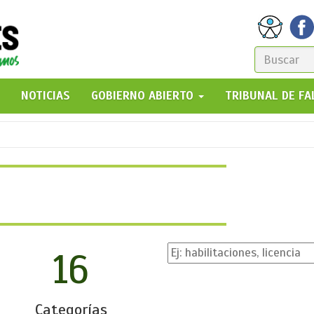
FORM
DE
GO!
NOTICIAS
GOBIERNO ABIERTO
TRIBUNAL DE F
BÚSQ
16
Categorías