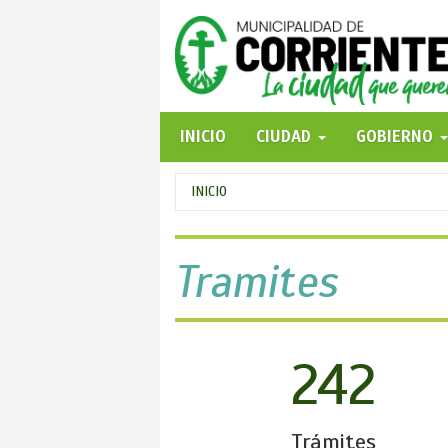
Pasar
al
contenido
principal
INICIO
CIUDAD
GOBIERNO
Se
INICIO
encuentra
usted
Tramites
aquí
242
Trámites