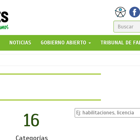
FORM
DE
GO!
NOTICIAS
GOBIERNO ABIERTO
TRIBUNAL DE F
BÚSQ
16
Categorías