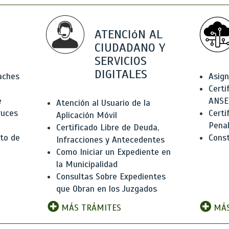
ATENCIóN AL
CIUDADANO Y
SERVICIOS
DIGITALES
Baches
Asign
Certi
e
ANSE
Atención al Usuario de la
ruces
Certi
Aplicación Móvil
Pena
Certificado Libre de Deuda,
to de
Const
Infracciones y Antecedentes
Como Iniciar un Expediente en
la Municipalidad
Consultas Sobre Expedientes
que Obran en los Juzgados
MÁS TRÁMITES
MÁS