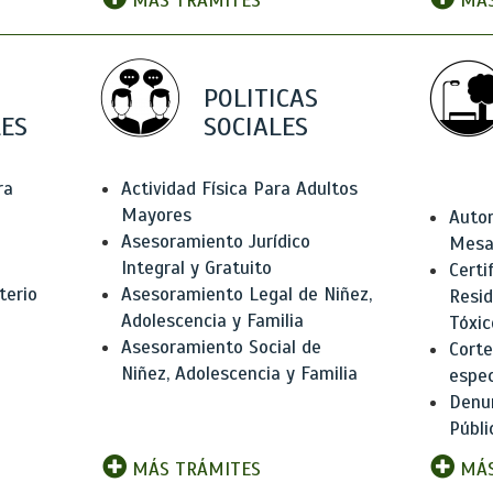
MÁS TRÁMITES
MÁS
POLITICAS
ES
SOCIALES
ra
Actividad Física Para Adultos
Mayores
Autor
Asesoramiento Jurídico
Mesas
Integral y Gratuito
Certi
terio
Asesoramiento Legal de Niñez,
Resid
Adolescencia y Familia
Tóxic
Asesoramiento Social de
Corte
Niñez, Adolescencia y Familia
espec
Denun
Públi
MÁS TRÁMITES
MÁS