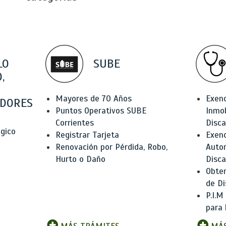
LO
SUBE
,
Mayores de 70 Años
Exen
DORES
Puntos Operativos SUBE
Inmob
Corrientes
Disc
ógico
Registrar Tarjeta
Exenc
Renovación por Pérdida, Robo,
Auto
Hurto o Daño
Disc
Obten
de Di
P.I.M
para 