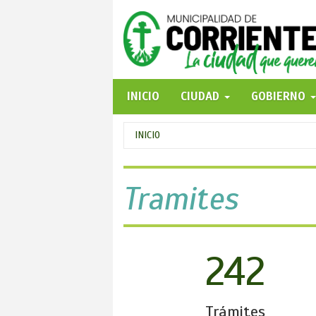
Pasar
al
contenido
principal
INICIO
CIUDAD
GOBIERNO
Se
INICIO
encuentra
usted
Tramites
aquí
242
Trámites