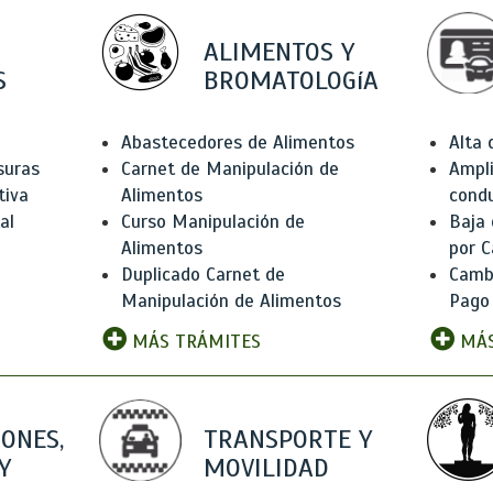
ALIMENTOS Y
S
BROMATOLOGíA
Abastecedores de Alimentos
Alta
suras
Carnet de Manipulación de
Ampli
tiva
Alimentos
condu
al
Curso Manipulación de
Baja
Alimentos
por C
Duplicado Carnet de
Camb
Manipulación de Alimentos
Pago
MÁS TRÁMITES
MÁS
IONES,
TRANSPORTE Y
Y
MOVILIDAD