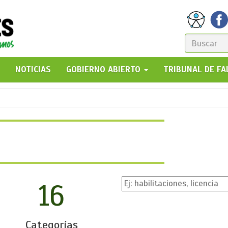
FORM
DE
GO!
NOTICIAS
GOBIERNO ABIERTO
TRIBUNAL DE F
BÚSQ
16
Categorías