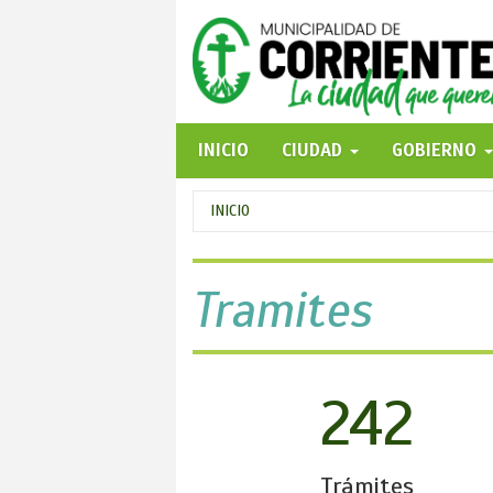
Pasar
al
contenido
principal
INICIO
CIUDAD
GOBIERNO
Se
INICIO
encuentra
usted
Tramites
aquí
242
Trámites