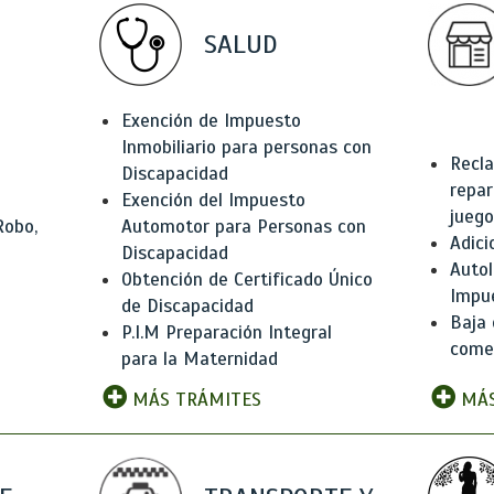
SALUD
Exención de Impuesto
Inmobiliario para personas con
Recla
Discapacidad
repar
Exención del Impuesto
juego
Robo,
Automotor para Personas con
Adici
Discapacidad
Autol
Obtención de Certificado Único
Impu
de Discapacidad
Baja 
P.I.M Preparación Integral
comer
para la Maternidad
MÁS TRÁMITES
MÁS