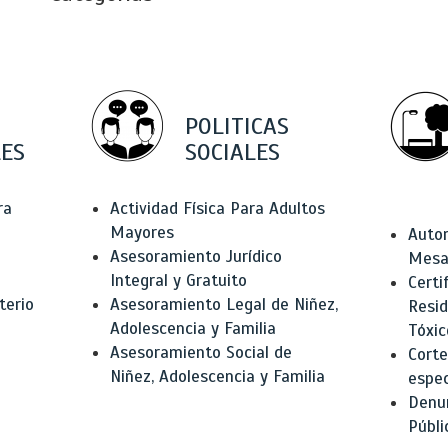
POLITICAS
ES
SOCIALES
ra
Actividad Física Para Adultos
Mayores
Autor
Asesoramiento Jurídico
Mesas
Integral y Gratuito
Certi
terio
Asesoramiento Legal de Niñez,
Resid
Adolescencia y Familia
Tóxic
Asesoramiento Social de
Corte
Niñez, Adolescencia y Familia
espec
Denun
Públi