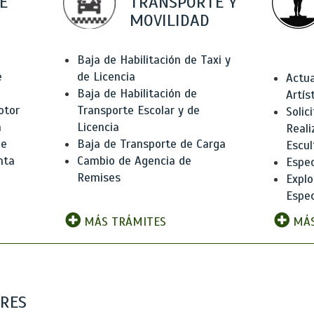
E
TRANSPORTE Y
MOVILIDAD
Baja de Habilitación de Taxi y
e
de Licencia
Actua
Baja de Habilitación de
Artís
otor
Transporte Escolar y de
Solic
n
Licencia
Reali
de
Baja de Transporte de Carga
Escul
nta
Cambio de Agencia de
Espec
Remises
Explo
Espec
MÁS TRÁMITES
MÁS
ARES