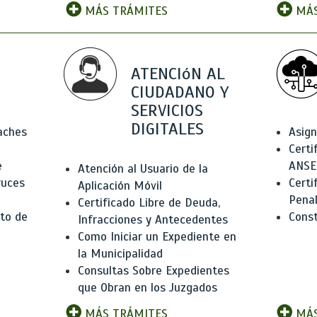
MÁS TRÁMITES
MÁS
ATENCIóN AL
CIUDADANO Y
SERVICIOS
DIGITALES
Baches
Asign
Certi
e
ANSE
Atención al Usuario de la
ruces
Certi
Aplicación Móvil
Pena
Certificado Libre de Deuda,
to de
Const
Infracciones y Antecedentes
Como Iniciar un Expediente en
la Municipalidad
Consultas Sobre Expedientes
que Obran en los Juzgados
MÁS TRÁMITES
MÁS