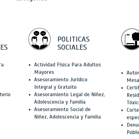
POLITICAS
ES
SOCIALES
ra
Actividad Física Para Adultos
Mayores
Autor
Asesoramiento Jurídico
Mesas
Integral y Gratuito
Certi
terio
Asesoramiento Legal de Niñez,
Resid
Adolescencia y Familia
Tóxic
Asesoramiento Social de
Corte
Niñez, Adolescencia y Familia
espec
Denun
Públi