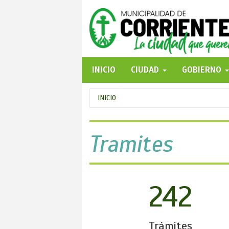
Pasar
al
contenido
principal
INICIO
CIUDAD
GOBIERNO
Se
INICIO
encuentra
usted
Tramites
aquí
242
Trámites