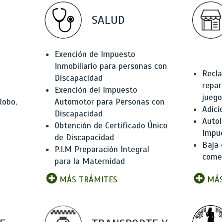
SALUD
Exención de Impuesto
Inmobiliario para personas con
Recla
Discapacidad
repar
Exención del Impuesto
juego
Robo,
Automotor para Personas con
Adici
Discapacidad
Autol
Obtención de Certificado Único
Impu
de Discapacidad
Baja 
P.I.M Preparación Integral
comer
para la Maternidad
MÁS TRÁMITES
MÁS