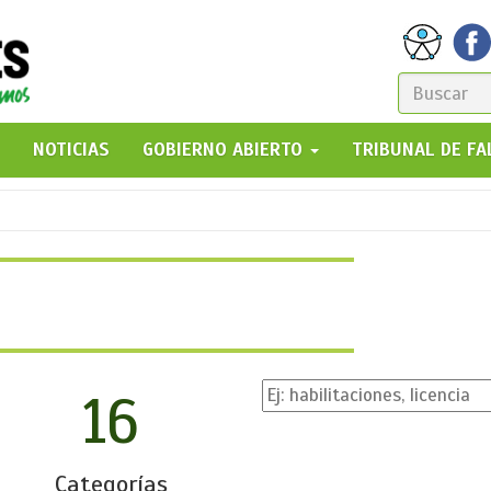
FORM
DE
GO!
NOTICIAS
GOBIERNO ABIERTO
TRIBUNAL DE F
BÚSQ
16
Categorías