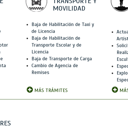
E
TRANSPORTE Y
MOVILIDAD
Baja de Habilitación de Taxi y
e
de Licencia
Actua
Baja de Habilitación de
Artís
otor
Transporte Escolar y de
Solic
n
Licencia
Reali
de
Baja de Transporte de Carga
Escul
nta
Cambio de Agencia de
Espec
Remises
Explo
Espec
MÁS TRÁMITES
MÁS
ARES