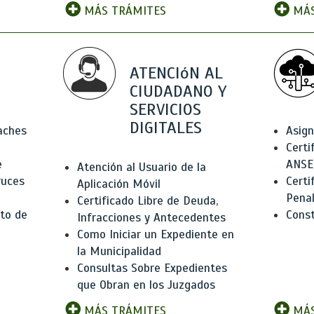
MÁS TRÁMITES
MÁS
ATENCIóN AL
CIUDADANO Y
SERVICIOS
DIGITALES
Baches
Asign
Certi
e
ANSE
Atención al Usuario de la
ruces
Certi
Aplicación Móvil
Pena
Certificado Libre de Deuda,
to de
Const
Infracciones y Antecedentes
Como Iniciar un Expediente en
la Municipalidad
Consultas Sobre Expedientes
que Obran en los Juzgados
MÁS TRÁMITES
MÁS