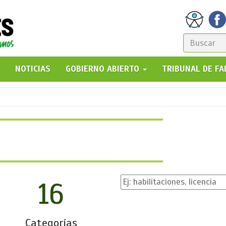
FORM
DE
GO!
NOTICIAS
GOBIERNO ABIERTO
TRIBUNAL DE F
BÚSQ
16
Categorías