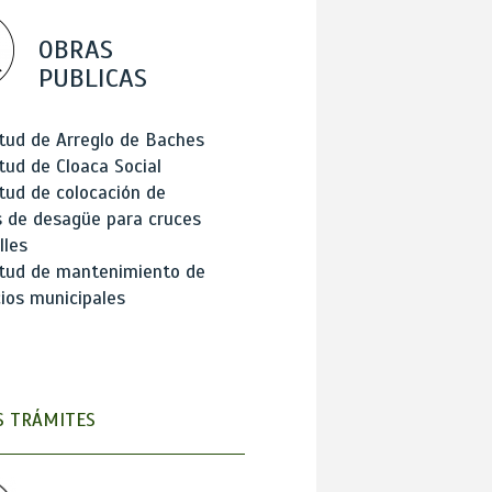
OBRAS
PUBLICAS
itud de Arreglo de Baches
itud de Cloaca Social
itud de colocación de
 de desagüe para cruces
lles
itud de mantenimiento de
cios municipales
 TRÁMITES