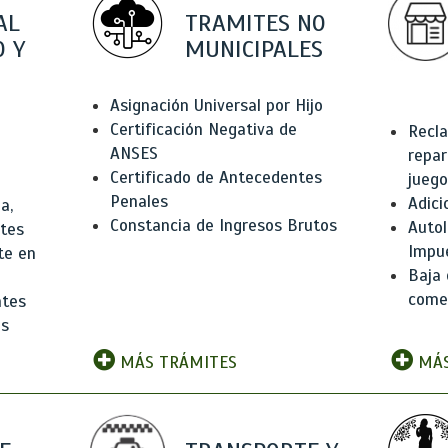
AL
TRAMITES NO
 Y
MUNICIPALES
Asignación Universal por Hijo
Certificación Negativa de
Recla
ANSES
repar
Certificado de Antecedentes
juego
Penales
Adici
a,
Constancia de Ingresos Brutos
Autol
ntes
Impu
te en
Baja 
comer
ntes
os
MÁS TRÁMITES
MÁS