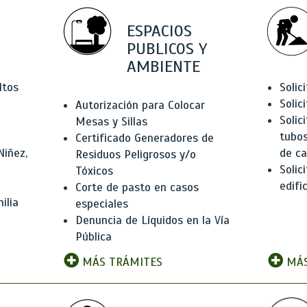
ESPACIOS
PUBLICOS Y
AMBIENTE
ltos
Solic
Solic
Autorización para Colocar
Solic
Mesas y Sillas
tubos
Certificado Generadores de
Niñez,
de ca
Residuos Peligrosos y/o
Solic
Tóxicos
edifi
Corte de pasto en casos
ilia
especiales
Denuncia de Líquidos en la Vía
Pública
MÁS TRÁMITES
MÁS