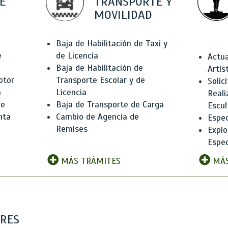
E
TRANSPORTE Y
MOVILIDAD
Baja de Habilitación de Taxi y
e
de Licencia
Actua
Baja de Habilitación de
Artís
otor
Transporte Escolar y de
Solic
n
Licencia
Reali
de
Baja de Transporte de Carga
Escul
nta
Cambio de Agencia de
Espec
Remises
Explo
Espec
MÁS TRÁMITES
MÁS
ARES