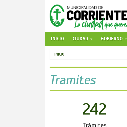
Pasar
al
contenido
principal
INICIO
CIUDAD
GOBIERNO
Se
INICIO
encuentra
usted
Tramites
aquí
242
Trámites