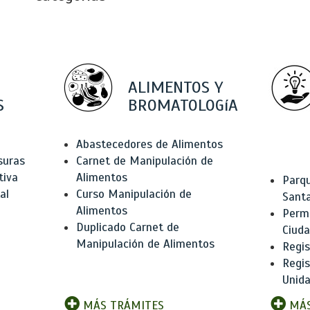
ALIMENTOS Y
S
BROMATOLOGíA
Abastecedores de Alimentos
suras
Carnet de Manipulación de
tiva
Alimentos
Parqu
al
Curso Manipulación de
Santa
Alimentos
Permi
Duplicado Carnet de
Ciud
Manipulación de Alimentos
Regis
Regi
Unida
MÁS TRÁMITES
MÁS