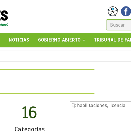
FORM
DE
GO!
NOTICIAS
GOBIERNO ABIERTO
TRIBUNAL DE F
BÚSQ
16
Categorías