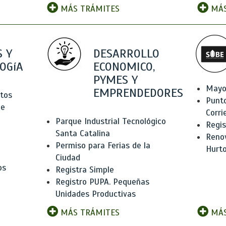
MÁS TRÁMITES
MÁS
 Y
DESARROLLO
OGíA
ECONOMICO,
PYMES Y
Mayo
EMPRENDEDORES
tos
Punt
de
Corri
Parque Industrial Tecnológico
Regis
Santa Catalina
Renov
Permiso para Ferias de la
Hurt
Ciudad
os
Registra Simple
Registro PUPA. Pequeñas
Unidades Productivas
MÁS TRÁMITES
MÁS