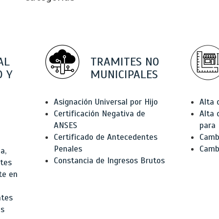
AL
TRAMITES NO
 Y
MUNICIPALES
Asignación Universal por Hijo
Alta
Certificación Negativa de
Alta
ANSES
para 
Certificado de Antecedentes
Cambi
Penales
Camb
a,
Constancia de Ingresos Brutos
ntes
te en
ntes
os