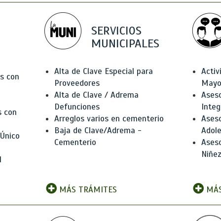
SERVICIOS
MUNICIPALES
Alta de Clave Especial para
Activ
as con
Proveedores
Mayo
Alta de Clave / Adrema
Aseso
Defunciones
Integ
s con
Arreglos varios en cementerio
Aseso
Baja de Clave/Adrema -
Adole
 Único
Cementerio
Aseso
Niñez
l
MÁS TRÁMITES
MÁS