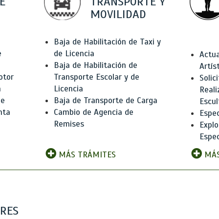
E
TRANSPORTE Y
MOVILIDAD
Baja de Habilitación de Taxi y
e
de Licencia
Actua
Baja de Habilitación de
Artís
otor
Transporte Escolar y de
Solic
n
Licencia
Reali
de
Baja de Transporte de Carga
Escul
nta
Cambio de Agencia de
Espec
Remises
Explo
Espec
MÁS TRÁMITES
MÁS
ARES