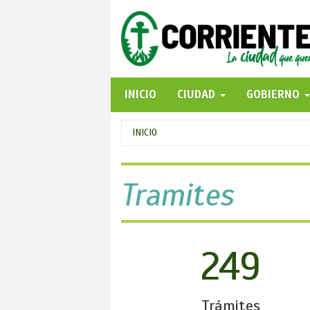
Pasar
al
contenido
principal
INICIO
CIUDAD
GOBIERNO
Se
INICIO
encuentra
usted
Tramites
aquí
249
Trámites