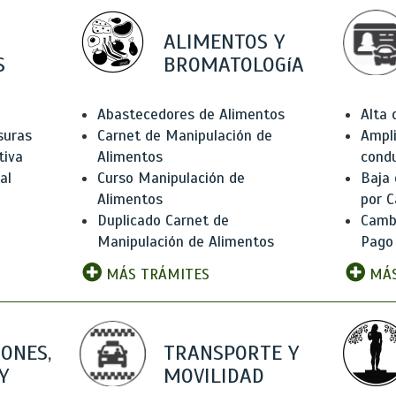
ALIMENTOS Y
S
BROMATOLOGíA
Abastecedores de Alimentos
Alta
suras
Carnet de Manipulación de
Ampli
tiva
Alimentos
condu
al
Curso Manipulación de
Baja
Alimentos
por C
Duplicado Carnet de
Camb
Manipulación de Alimentos
Pago
MÁS TRÁMITES
MÁS
IONES,
TRANSPORTE Y
Y
MOVILIDAD