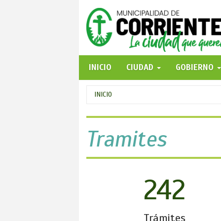
Pasar
al
contenido
principal
INICIO
CIUDAD
GOBIERNO
Se
INICIO
encuentra
usted
Tramites
aquí
242
Trámites