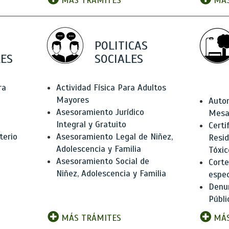
MÁS TRÁMITES
MÁS
POLITICAS
ES
SOCIALES
ra
Actividad Física Para Adultos
Mayores
Autor
Asesoramiento Jurídico
Mesas
Integral y Gratuito
Certi
terio
Asesoramiento Legal de Niñez,
Resid
Adolescencia y Familia
Tóxic
Asesoramiento Social de
Corte
Niñez, Adolescencia y Familia
espec
Denun
Públi
MÁS TRÁMITES
MÁS