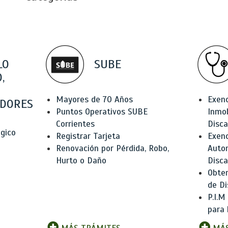
LO
SUBE
,
Mayores de 70 Años
Exen
DORES
Puntos Operativos SUBE
Inmob
Corrientes
Disc
ógico
Registrar Tarjeta
Exenc
Renovación por Pérdida, Robo,
Auto
Hurto o Daño
Disc
Obten
de Di
P.I.M
para 