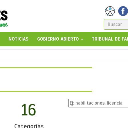
FORM
DE
GO!
NOTICIAS
GOBIERNO ABIERTO
TRIBUNAL DE F
BÚSQ
16
Categorías