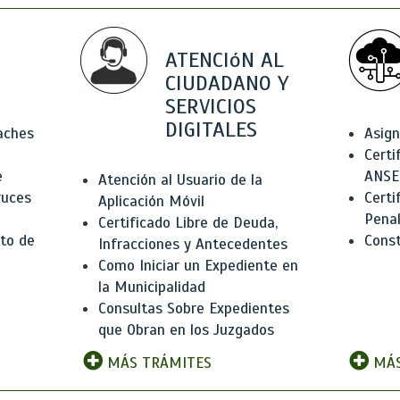
ATENCIóN AL
CIUDADANO Y
SERVICIOS
DIGITALES
Baches
Asign
Certi
e
ANSE
Atención al Usuario de la
ruces
Certi
Aplicación Móvil
Pena
Certificado Libre de Deuda,
to de
Const
Infracciones y Antecedentes
Como Iniciar un Expediente en
la Municipalidad
Consultas Sobre Expedientes
que Obran en los Juzgados
MÁS TRÁMITES
MÁS