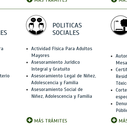
MÁS TRÁMITES
MÁS
POLITICAS
ES
SOCIALES
ra
Actividad Física Para Adultos
Mayores
Autor
Asesoramiento Jurídico
Mesas
Integral y Gratuito
Certi
terio
Asesoramiento Legal de Niñez,
Resid
Adolescencia y Familia
Tóxic
Asesoramiento Social de
Corte
Niñez, Adolescencia y Familia
espec
Denun
Públi
MÁS TRÁMITES
MÁS