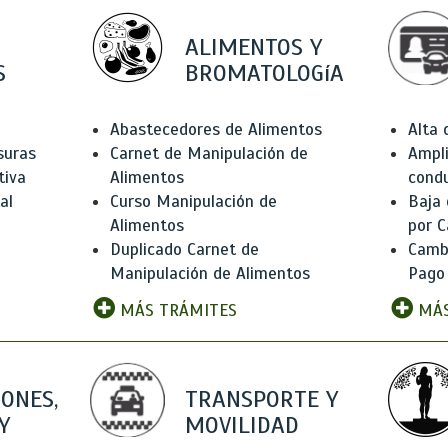
ALIMENTOS Y
S
BROMATOLOGíA
Abastecedores de Alimentos
Alta
suras
Carnet de Manipulación de
Ampli
tiva
Alimentos
condu
al
Curso Manipulación de
Baja
Alimentos
por C
Duplicado Carnet de
Camb
Manipulación de Alimentos
Pago
MÁS TRÁMITES
MÁS
IONES,
TRANSPORTE Y
Y
MOVILIDAD