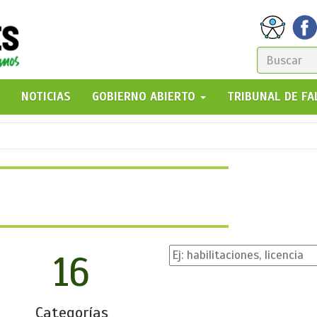
FORM
DE
GO!
NOTICIAS
GOBIERNO ABIERTO
TRIBUNAL DE F
BÚSQ
16
Categorías