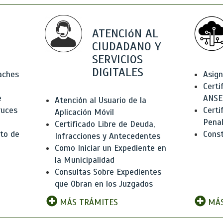
ATENCIóN AL
CIUDADANO Y
SERVICIOS
DIGITALES
Baches
Asign
Certi
e
ANSE
Atención al Usuario de la
ruces
Certi
Aplicación Móvil
Pena
Certificado Libre de Deuda,
to de
Const
Infracciones y Antecedentes
Como Iniciar un Expediente en
la Municipalidad
Consultas Sobre Expedientes
que Obran en los Juzgados
MÁS TRÁMITES
MÁS