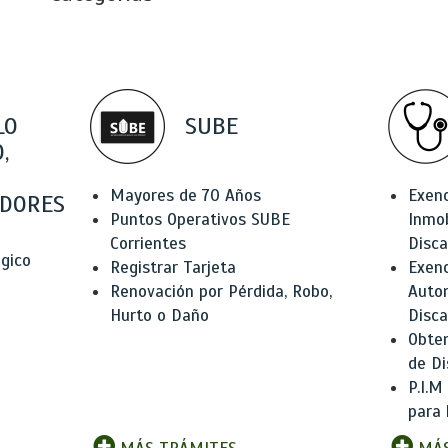
LO
SUBE
,
Mayores de 70 Años
Exen
DORES
Puntos Operativos SUBE
Inmob
Corrientes
Disc
ógico
Registrar Tarjeta
Exenc
Renovación por Pérdida, Robo,
Auto
Hurto o Daño
Disc
Obten
de Di
P.I.M
para 