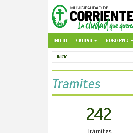
Pasar
al
contenido
principal
INICIO
CIUDAD
GOBIERNO
Se
INICIO
encuentra
usted
Tramites
aquí
242
Trámites